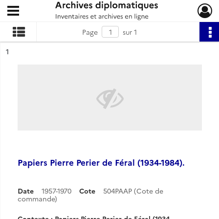
Ouvrir le menu déroulant
Archives diplomatiques
Page
sur 1
ésultat n°
1
Papiers Pierre Perier de Féral (1934-1984).
Date
1957-1970
Cote
504PAAP (Cote de
commande)
Contexte : Papiers Pierre Perier de Féral (1934-