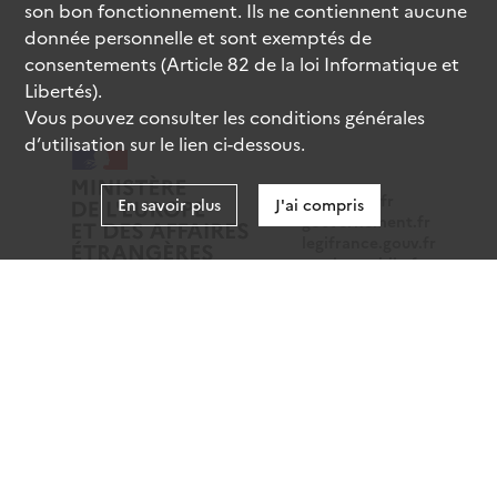
son bon fonctionnement. Ils ne contiennent aucune
donnée personnelle et sont exemptés de
consentements (Article 82 de la loi Informatique et
Libertés).
Vous pouvez consulter les conditions générales
d’utilisation sur le lien ci-dessous.
data.gouv.fr
En savoir plus
J'ai compris
gouvernement.fr
legifrance.gouv.fr
service-public.fr
Mentions légales
Données personnelles
CGU
Gestion des cookies
Accessibilité : partiellement conforme
Sauf mention contraire, tous les contenus de ce site sont
sous
licence etalab-2.0