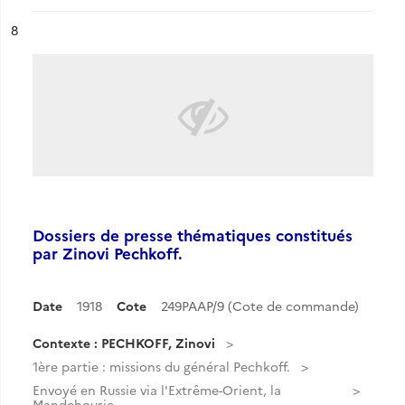
ésultat n°
8
Dossiers de presse thématiques constitués
par Zinovi Pechkoff.
Date
1918
Cote
249PAAP/9 (Cote de commande)
Contexte : PECHKOFF, Zinovi
1ère partie : missions du général Pechkoff.
Envoyé en Russie via l'Extrême-Orient, la
Mandchourie...