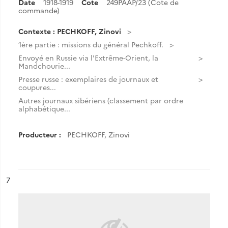
Date
1918-1919
Cote
249PAAP/23 (Cote de
commande)
Contexte : PECHKOFF, Zinovi
1ère partie : missions du général Pechkoff.
Envoyé en Russie via l'Extrême-Orient, la
Mandchourie...
Presse russe : exemplaires de journaux et
coupures...
Autres journaux sibériens (classement par ordre
alphabétique...
Producteur :
PECHKOFF, Zinovi
ésultat n°
7