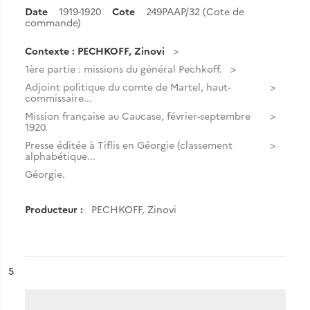
Date
1919-1920
Cote
249PAAP/32 (Cote de
commande)
Contexte : PECHKOFF, Zinovi
1ère partie : missions du général Pechkoff.
Adjoint politique du comte de Martel, haut-
commissaire...
Mission française au Caucase, février-septembre
1920.
Presse éditée à Tiflis en Géorgie (classement
alphabétique...
Géorgie.
Producteur :
PECHKOFF, Zinovi
ésultat n°
5