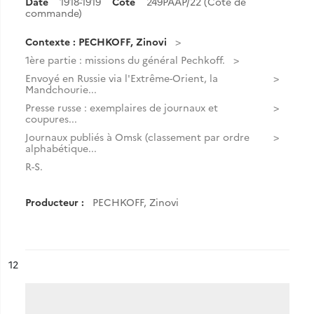
Date
1918-1919
Cote
249PAAP/22 (Cote de
commande)
Contexte : PECHKOFF, Zinovi
1ère partie : missions du général Pechkoff.
Envoyé en Russie via l'Extrême-Orient, la
Mandchourie...
Presse russe : exemplaires de journaux et
coupures...
Journaux publiés à Omsk (classement par ordre
alphabétique...
R-S.
Producteur :
PECHKOFF, Zinovi
ésultat n°
12