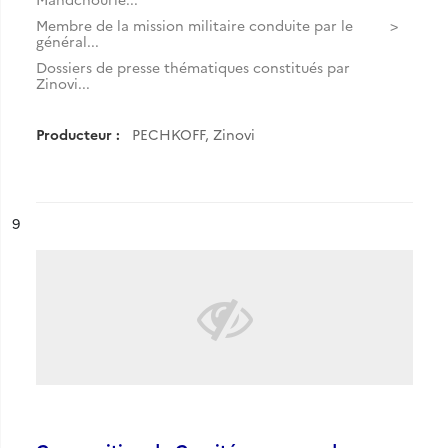
Membre de la mission militaire conduite par le
général...
Dossiers de presse thématiques constitués par
Zinovi...
Producteur :
PECHKOFF, Zinovi
ésultat n°
9