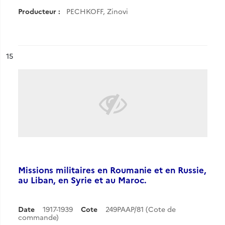
Producteur :
PECHKOFF, Zinovi
ésultat n°
15
Missions militaires en Roumanie et en Russie,
au Liban, en Syrie et au Maroc.
Date
1917-1939
Cote
249PAAP/81 (Cote de
commande)