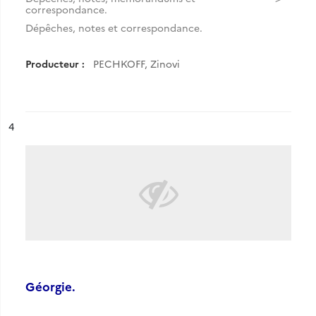
correspondance.
Dépêches, notes et correspondance.
Producteur :
PECHKOFF, Zinovi
ésultat n°
4
Géorgie.