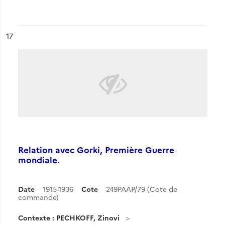
ésultat n°
17
Relation avec Gorki, Première Guerre
mondiale.
Date
1915-1936
Cote
249PAAP/79 (Cote de
commande)
Contexte : PECHKOFF, Zinovi