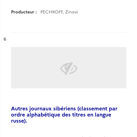
Producteur :
PECHKOFF, Zinovi
ésultat n°
6
Autres journaux sibériens (classement par
ordre alphabétique des titres en langue
russe).