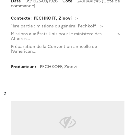
Date
09/1925-03/1926
Cote
249PAAP/45 (Cote de
commande)
Contexte : PECHKOFF, Zinovi
1ère partie : missions du général Pechkoff.
Missions aux États-Unis pour le ministère des
Affaires...
Préparation de la Convention annuelle de
l'American...
Producteur :
PECHKOFF, Zinovi
ésultat n°
2