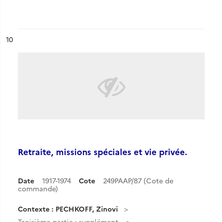
ésultat n°
10
Retraite, missions spéciales et vie privée.
Date
1917-1974
Cote
249PAAP/87 (Cote de
commande)
Contexte : PECHKOFF, Zinovi
Troisième partie : supplément.