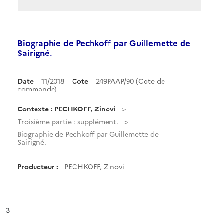
Biographie de Pechkoff par Guillemette de
Sairigné.
Date
11/2018
Cote
249PAAP/90 (Cote de
commande)
Contexte : PECHKOFF, Zinovi
Troisième partie : supplément.
Biographie de Pechkoff par Guillemette de
Sairigné.
Producteur :
PECHKOFF, Zinovi
ésultat n°
3