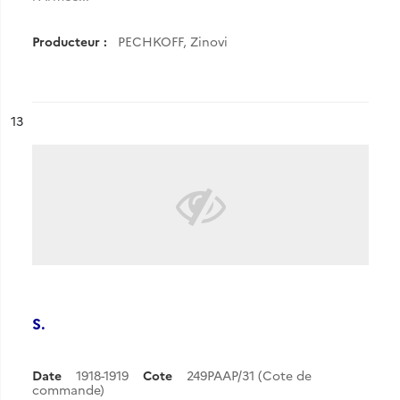
Producteur :
PECHKOFF, Zinovi
ésultat n°
13
S.
Date
1918-1919
Cote
249PAAP/31 (Cote de
commande)