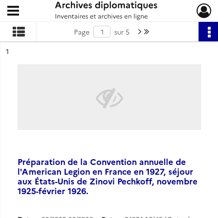
Ouvrir le menu déroulant
Archives diplomatiques
Page suivante : 1/5
Dernière page
Page
sur 5
ésultat n°
1
Préparation de la Convention annuelle de
l'American Legion en France en 1927, séjour
aux États-Unis de Zinovi Pechkoff, novembre
1925-février 1926.