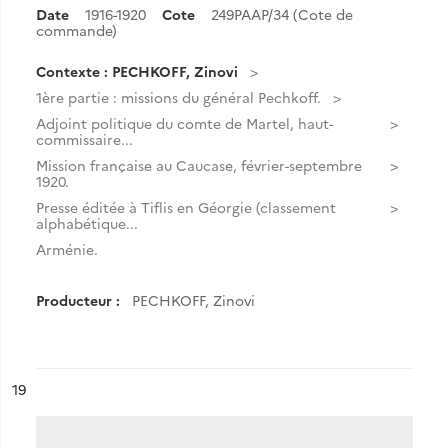
Date
1916-1920
Cote
249PAAP/34 (Cote de
commande)
Contexte : PECHKOFF, Zinovi
1ère partie : missions du général Pechkoff.
Adjoint politique du comte de Martel, haut-
commissaire...
Mission française au Caucase, février-septembre
1920.
Presse éditée à Tiflis en Géorgie (classement
alphabétique...
Arménie.
Producteur :
PECHKOFF, Zinovi
ésultat n°
19