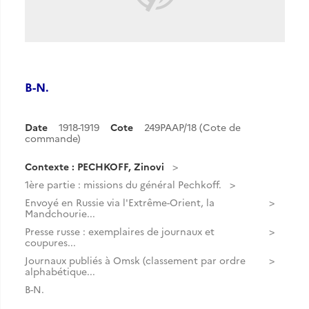
B-N.
Date
1918-1919
Cote
249PAAP/18 (Cote de
commande)
Contexte : PECHKOFF, Zinovi
1ère partie : missions du général Pechkoff.
Envoyé en Russie via l'Extrême-Orient, la
Mandchourie...
Presse russe : exemplaires de journaux et
coupures...
Journaux publiés à Omsk (classement par ordre
alphabétique...
B-N.