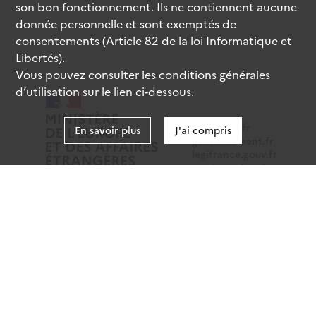
son bon fonctionnement. Ils ne contiennent aucune
donnée personnelle et sont exemptés de
consentements (Article 82 de la loi Informatique et
Libertés).
Vous pouvez consulter les conditions générales
d’utilisation sur le lien ci-dessous.
data.gouv.fr
En savoir plus
J'ai compris
gouvernement.fr
legifrance.gouv.fr
service-public.fr
Mentions légales
Données personnelles
CGU
Gestion des cookies
Accessibilité : partiellement conforme
Sauf mention contraire, tous les contenus de ce site sont
sous
licence etalab-2.0