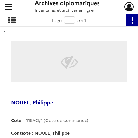
Ouvrir le menu déroulant
Archives diplomatiques
Page
sur 1
ésultat n°
1
NOUEL, Philippe
Cote
116AO/1 (Cote de commande)
Contexte : NOUEL, Philippe