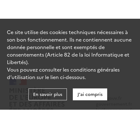
Ce site utilise des
cookies
techniques nécessaires à
son bon fonctionnement. Ils ne contiennent aucune
donnée personnelle et sont exemptés de
consentements (Article 82 de la loi Informatique et
Libertés).
Vous pouvez consulter les conditions générales
d’utilisation sur le lien ci-dessous.
En savoir plus
J'ai compris
data.gouv.fr
gouvernement.fr
legifrance.gouv.fr
service-public.fr