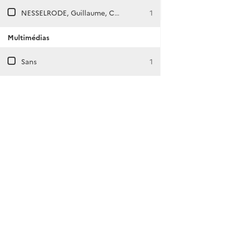
NESSELRODE, Guillaume, Charles Robert, Marie et Dmitri de
1
Multimédias
Sans
1