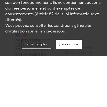
son bon fonctionnement. Ils ne contiennent aucune
donnée personnelle et sont exemptés de
consentements (Article 82 de la loi Informatique et
Libertés).
Vous pouvez consulter les conditions générales
d’utilisation sur le lien ci-dessous.
data.gouv.fr
En savoir plus
J'ai compris
gouvernement.fr
legifrance.gouv.fr
service-public.fr
Mentions légales
Données personnelles
CGU
Gestion des cookies
Accessibilité : partiellement conforme
Sauf mention contraire, tous les contenus de ce site sont
sous
licence etalab-2.0