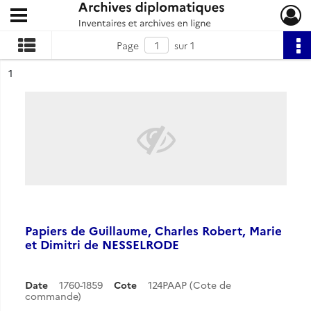
Ouvrir le menu déroulant
Archives diplomatiques
Page
sur 1
ésultat n°
1
Papiers de Guillaume, Charles Robert, Marie
et Dimitri de NESSELRODE
Date
1760-1859
Cote
124PAAP (Cote de
commande)