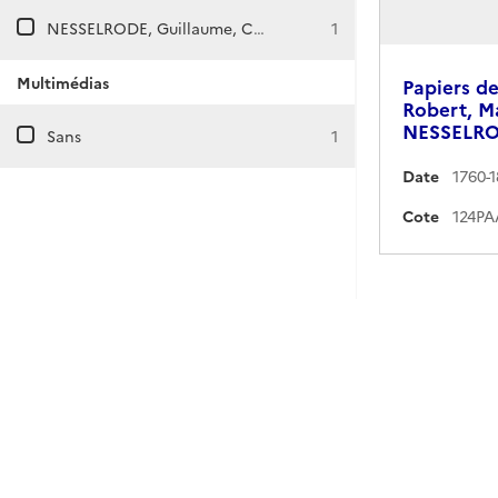
NESSELRODE, Guillaume, Charles Robert, Marie et Dmitri de
1
Multimédias
Papiers d
Robert, Ma
NESSELR
Sans
1
Date
1760-
Cote