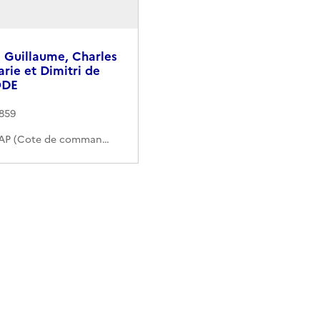
e Guillaume, Charles
rie et Dimitri de
ODE
1859
124PAAP (Cote de commande)