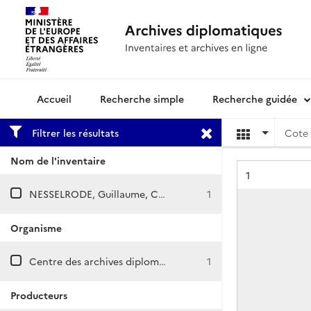
Recherche simple
Recherche guidée
Archives diplomatiques
Filtrer les résultats
Cote 
Nom de l'inventaire
Résultat n°
1
NESSELRODE, Guillaume, Charles Robert, Marie et Dmitri de
1
Organisme
Centre des archives diplomatiques de La Courneuve
1
Producteurs