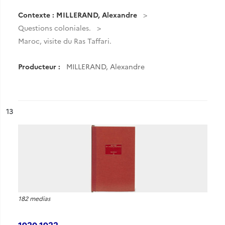
Contexte : MILLERAND, Alexandre
Questions coloniales.
Maroc, visite du Ras Taffari.
Producteur :
MILLERAND, Alexandre
ésultat n°
13
182 medias
1920-1922.