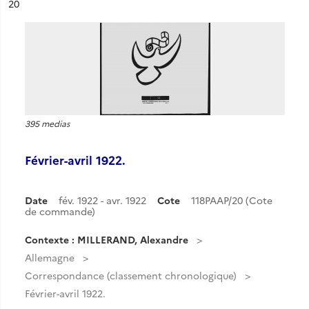
ésultat n°
20
395 medias
Février-avril 1922.
Date
fév. 1922 - avr. 1922
Cote
118PAAP/20 (Cote
de commande)
Contexte : MILLERAND, Alexandre
Allemagne
Correspondance (classement chronologique)
Février-avril 1922.