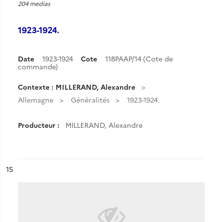
204 medias
1923-1924.
Date
1923-1924
Cote
118PAAP/14 (Cote de
commande)
Contexte : MILLERAND, Alexandre
Allemagne
Généralités
1923-1924.
Producteur :
MILLERAND, Alexandre
ésultat n°
15