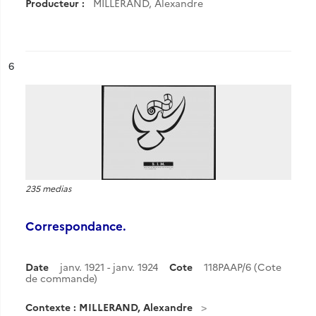
Producteur :
MILLERAND, Alexandre
ésultat n°
6
235 medias
Correspondance.
Date
janv. 1921 - janv. 1924
Cote
118PAAP/6 (Cote
de commande)
Contexte : MILLERAND, Alexandre