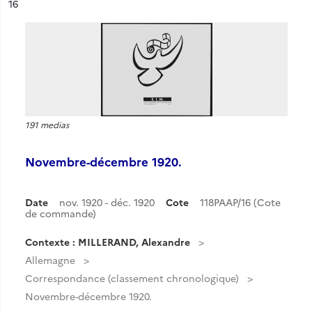
ésultat n°
16
191 medias
Novembre-décembre 1920.
Date
nov. 1920 - déc. 1920
Cote
118PAAP/16 (Cote
de commande)
Contexte : MILLERAND, Alexandre
Allemagne
Correspondance (classement chronologique)
Novembre-décembre 1920.