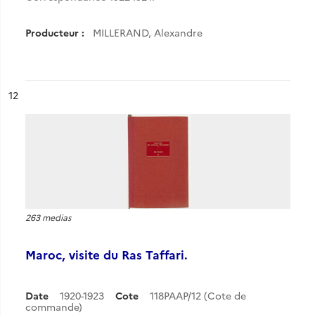
Producteur :
MILLERAND, Alexandre
ésultat n°
12
263 medias
Maroc, visite du Ras Taffari.
Date
1920-1923
Cote
118PAAP/12 (Cote de
commande)