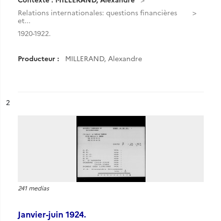
Relations internationales: questions financières
et...
1920-1922.
Producteur :
MILLERAND, Alexandre
ésultat n°
2
241 medias
Janvier-juin 1924.