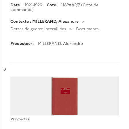
Date
1921-1926
Cote
118PAAP/7 (Cote de
commande)
Contexte : MILLERAND, Alexandre
Dettes de guerre interalliées
Documents.
Producteur :
MILLERAND, Alexandre
ésultat n°
8
219 medias