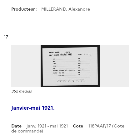
Producteur :
MILLERAND, Alexandre
ésultat n°
17
352 medias
Janvier-mai 1921.
Date
janv. 1921 - mai 1921
Cote
118PAAP/17 (Cote
de commande)