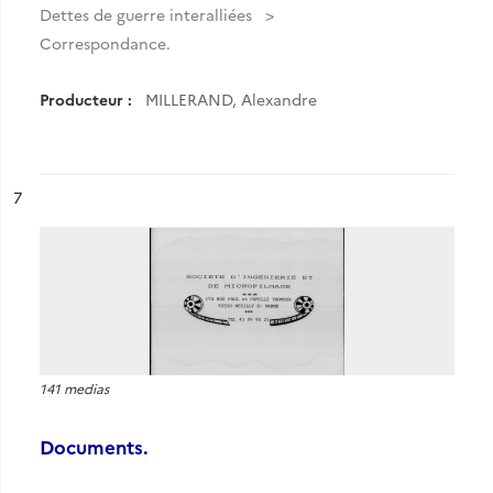
Dettes de guerre interalliées
Correspondance.
Producteur :
MILLERAND, Alexandre
ésultat n°
7
141 medias
Documents.