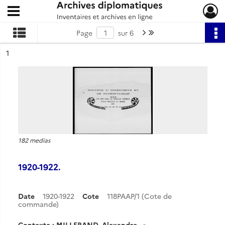
Ouvrir le menu déroulant
Archives diplomatiques
Page suivante : 1/6
Dernière page
Page
sur 6
ésultat n°
1
182 medias
1920-1922.
Date
1920-1922
Cote
118PAAP/1 (Cote de
commande)
Contexte : MILLERAND, Alexandre