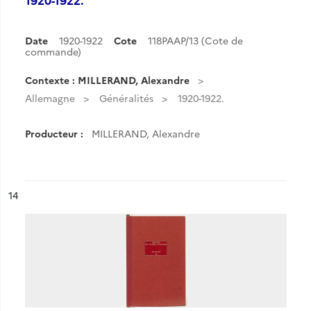
Date
1920-1922
Cote
118PAAP/13 (Cote de
commande)
Contexte : MILLERAND, Alexandre
Allemagne
Généralités
1920-1922.
Producteur :
MILLERAND, Alexandre
ésultat n°
14