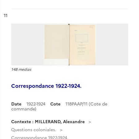
ésultat n°
11
148 medias
Correspondance 1922-1924.
Date
1922-1924
Cote
118PAAP/11 (Cote de
commande)
Contexte : MILLERAND, Alexandre
Questions coloniales.
Correspondance 1922-1924.