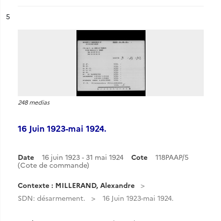
ésultat n°
5
248 medias
16 Juin 1923-mai 1924.
Date
16 juin 1923 - 31 mai 1924
Cote
118PAAP/5
(Cote de commande)
Contexte : MILLERAND, Alexandre
SDN: désarmement.
16 Juin 1923-mai 1924.