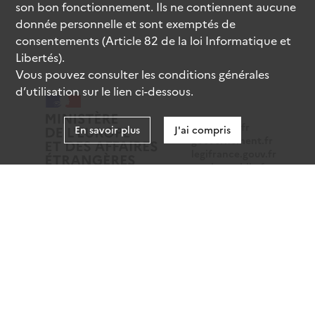
son bon fonctionnement. Ils ne contiennent aucune
donnée personnelle et sont exemptés de
consentements (Article 82 de la loi Informatique et
Libertés).
Vous pouvez consulter les conditions générales
d’utilisation sur le lien ci-dessous.
data.gouv.fr
En savoir plus
J'ai compris
gouvernement.fr
legifrance.gouv.fr
service-public.fr
Mentions légales
Données personnelles
CGU
Gestion des cookies
Accessibilité : partiellement conforme
Sauf mention contraire, tous les contenus de ce site sont
sous
licence etalab-2.0