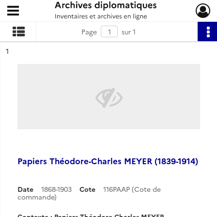
Ouvrir le menu déroulant
Archives diplomatiques
Page
sur 1
ésultat n°
1
Papiers Théodore-Charles MEYER (1839-1914)
Date
1868-1903
Cote
116PAAP (Cote de
commande)
Contexte : Papiers Théodore-Charles MEYER