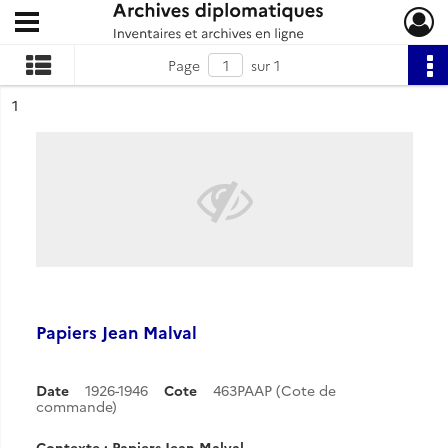
Ouvrir le menu déroulant
Archives diplomatiques
Page
sur 1
ésultat n°
1
Papiers Jean Malval
Date
1926-1946
Cote
463PAAP (Cote de
commande)
Contexte : Papiers Jean Malval