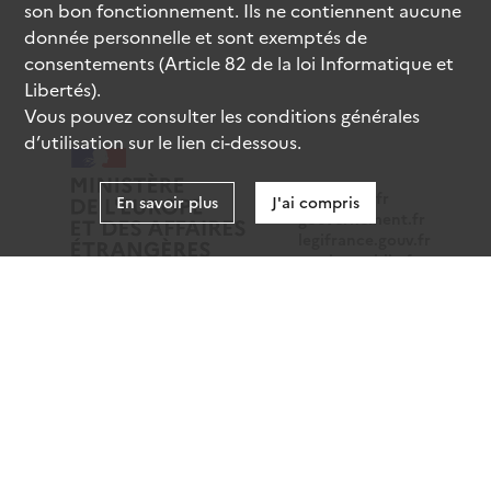
son bon fonctionnement. Ils ne contiennent aucune
donnée personnelle et sont exemptés de
consentements (Article 82 de la loi Informatique et
Libertés).
Vous pouvez consulter les conditions générales
d’utilisation sur le lien ci-dessous.
data.gouv.fr
En savoir plus
J'ai compris
gouvernement.fr
legifrance.gouv.fr
service-public.fr
Mentions légales
Données personnelles
CGU
Gestion des cookies
Accessibilité : partiellement conforme
Sauf mention contraire, tous les contenus de ce site sont
sous
licence etalab-2.0