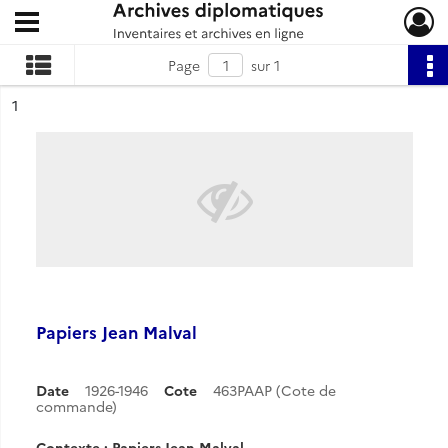
Ouvrir le menu déroulant
Archives diplomatiques
Page
sur 1
ésultat n°
1
Papiers Jean Malval
Date
1926-1946
Cote
463PAAP (Cote de
commande)
Contexte : Papiers Jean Malval