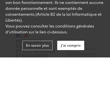
son bon fonctionnement. Ils ne contiennent aucune
donnée personnelle et sont exemptés de
consentements (Article 82 de la loi Informatique et
Libertés).
Vous pouvez consulter les conditions générales
d’utilisation sur le lien ci-dessous.
data.gouv.fr
En savoir plus
J'ai compris
gouvernement.fr
legifrance.gouv.fr
service-public.fr
Mentions légales
Données personnelles
CGU
Gestion des cookies
Accessibilité : partiellement conforme
Sauf mention contraire, tous les contenus de ce site sont
sous
licence etalab-2.0