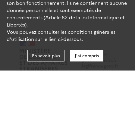
son bon fonctionnement. Ils ne contiennent aucune
donnée personnelle et sont exemptés de
consentements (Article 82 de la loi Informatique et
Libertés).
Vous pouvez consulter les conditions générales
d’utilisation sur le lien ci-dessous.
data.gouv.fr
En savoir plus
J'ai compris
gouvernement.fr
legifrance.gouv.fr
service-public.fr
Mentions légales
Données personnelles
CGU
Gestion des cookies
Accessibilité : partiellement conforme
Sauf mention contraire, tous les contenus de ce site sont
sous
licence etalab-2.0