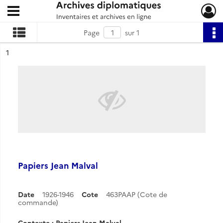
Ouvrir le menu déroulant
Archives diplomatiques
Page
sur 1
ésultat n°
1
Papiers Jean Malval
Date
1926-1946
Cote
463PAAP (Cote de
commande)
Contexte : Papiers Jean Malval