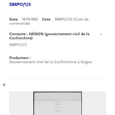
588PO/1/3
Date
1879-1882
Cote
588PO/1/3 (Cote de
commande)
Contexte : SAÏGON (gouvernement civil de la
Cochinchine)
588PO/1/3
Producteur :
Gouvernement civil de la Cochinchine à Saïgon
ésultat n°
6