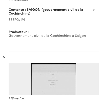
Contexte : SAÏGON (gouvernement civil de la
Cochinchine)
588PO/1/4
Producteur :
Gouvernement civil de la Cochinchine à Saïgon
ésultat n°
5
128 medias