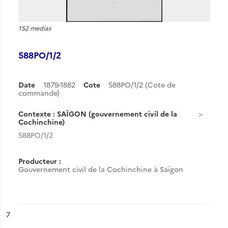
152 medias
588PO/1/2
Date
1879-1882
Cote
588PO/1/2 (Cote de
commande)
Contexte : SAÏGON (gouvernement civil de la
Cochinchine)
588PO/1/2
Producteur :
Gouvernement civil de la Cochinchine à Saïgon
ésultat n°
7