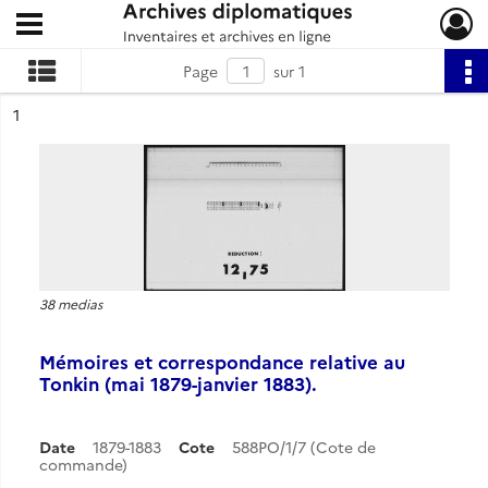
Ouvrir le menu déroulant
Archives diplomatiques
Page
sur 1
ésultat n°
1
38 medias
Mémoires et correspondance relative au
Tonkin (mai 1879-janvier 1883).
Date
1879-1883
Cote
588PO/1/7 (Cote de
commande)