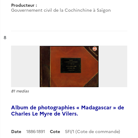
Producteur :
Gouvernement civil de la Cochinchine à Saïgon
ésultat n°
8
81 medias
Album de photographies « Madagascar » de
Charles Le Myre de Vilers.
Date
1886-1891
Cote
5FI/1 (Cote de commande)