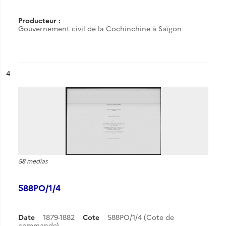
Producteur :
Gouvernement civil de la Cochinchine à Saïgon
ésultat n°
4
58 medias
588PO/1/4
Date
1879-1882
Cote
588PO/1/4 (Cote de
commande)