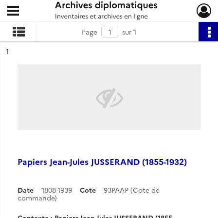
Ouvrir le menu déroulant
Archives diplomatiques
Page
sur 1
ésultat n°
1
Papiers Jean-Jules JUSSERAND (1855-1932)
Date
1808-1939
Cote
93PAAP (Cote de
commande)
Contexte : Papiers Jean-Jules JUSSERAND (1855-