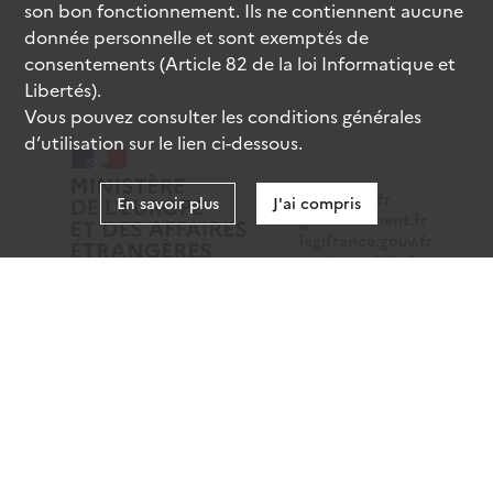
son bon fonctionnement. Ils ne contiennent aucune
donnée personnelle et sont exemptés de
consentements (Article 82 de la loi Informatique et
Libertés).
Vous pouvez consulter les conditions générales
d’utilisation sur le lien ci-dessous.
data.gouv.fr
En savoir plus
J'ai compris
gouvernement.fr
legifrance.gouv.fr
service-public.fr
Mentions légales
Données personnelles
CGU
Gestion des cookies
Accessibilité : partiellement conforme
Sauf mention contraire, tous les contenus de ce site sont
sous
licence etalab-2.0