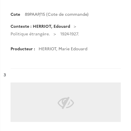
Cote
89PAAP/15 (Cote de commande)
Contexte : HERRIOT, Edouard
Politique étrangère.
1924-1927.
Producteur :
HERRIOT, Marie Edouard
ésultat n°
3