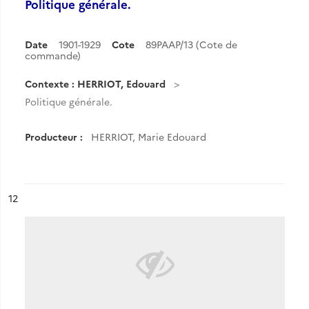
Politique générale.
Date
1901-1929
Cote
89PAAP/13 (Cote de
commande)
Contexte : HERRIOT, Edouard
Politique générale.
Producteur :
HERRIOT, Marie Edouard
ésultat n°
12