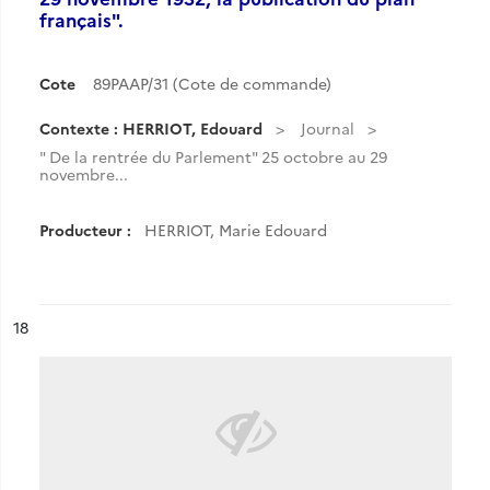
français".
Cote
89PAAP/31 (Cote de commande)
Contexte : HERRIOT, Edouard
Journal
" De la rentrée du Parlement" 25 octobre au 29
novembre...
Producteur :
HERRIOT, Marie Edouard
ésultat n°
18