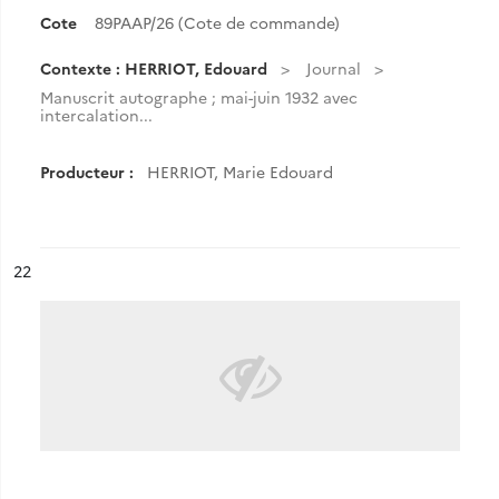
Cote
89PAAP/26 (Cote de commande)
Contexte : HERRIOT, Edouard
Journal
Manuscrit autographe ; mai-juin 1932 avec
intercalation...
Producteur :
HERRIOT, Marie Edouard
ésultat n°
22