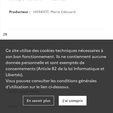
Producteur :
HERRIOT, Marie Edouard
ésultat n°
28
Ce site utilise des
cookies
techniques nécessaires à
son bon fonctionnement. Ils ne contiennent aucune
donnée personnelle et sont exemptés de
consentements (Article 82 de la loi Informatique et
Libertés).
Vous pouvez consulter les conditions générales
d’utilisation sur le lien ci-dessous.
6-10 août 1924.
En savoir plus
J'ai compris
Cote
89PAAP/25 (Cote de commande)