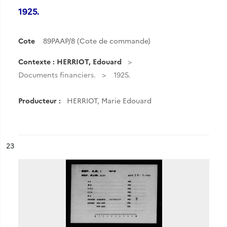
1925.
Cote
89PAAP/8 (Cote de commande)
Contexte : HERRIOT, Edouard
Documents financiers.
1925.
Producteur :
HERRIOT, Marie Edouard
ésultat n°
23