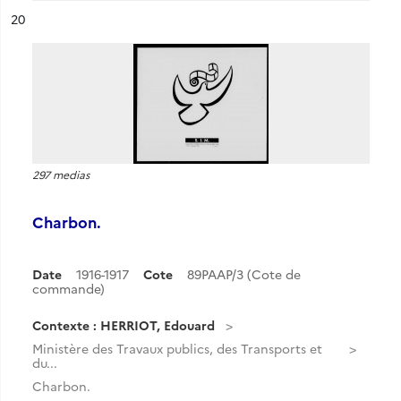
ésultat n°
20
297 medias
Charbon.
Date
1916-1917
Cote
89PAAP/3 (Cote de
commande)
Contexte : HERRIOT, Edouard
Ministère des Travaux publics, des Transports et
du...
Charbon.