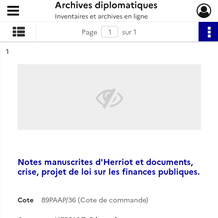
Ouvrir le menu déroulant
Archives diplomatiques
Page
sur 1
ésultat n°
1
Notes manuscrites d'Herriot et documents,
crise, projet de loi sur les finances publiques.
Cote
89PAAP/36 (Cote de commande)