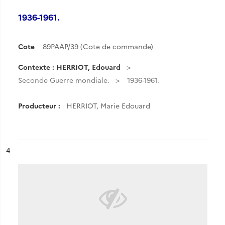
1936-1961.
Cote
89PAAP/39 (Cote de commande)
Contexte : HERRIOT, Edouard
Seconde Guerre mondiale.
1936-1961.
Producteur :
HERRIOT, Marie Edouard
ésultat n°
4