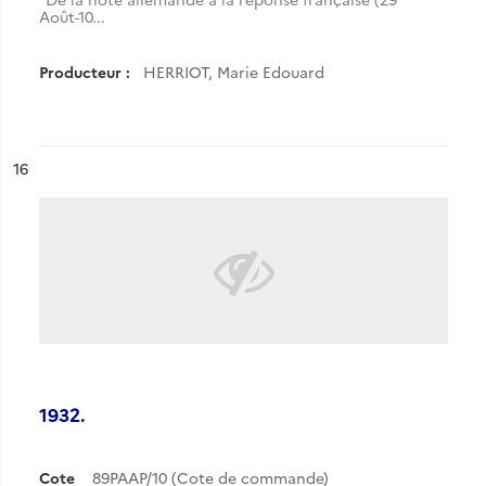
Août-10...
Producteur :
HERRIOT, Marie Edouard
ésultat n°
16
1932.
Cote
89PAAP/10 (Cote de commande)