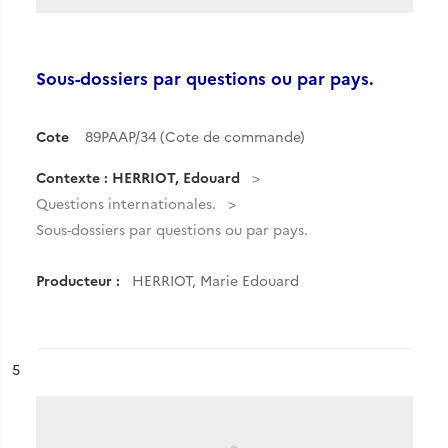
Sous-dossiers par questions ou par pays.
Cote
89PAAP/34 (Cote de commande)
Contexte : HERRIOT, Edouard
Questions internationales.
Sous-dossiers par questions ou par pays.
Producteur :
HERRIOT, Marie Edouard
ésultat n°
5