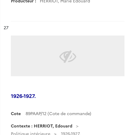
Producteur :
HERRIOT, Marie Edouard
ésultat n°
27
1926-1927.
Cote
89PAAP/12 (Cote de commande)
Contexte : HERRIOT, Edouard
Politique intérieure
1926-1927.