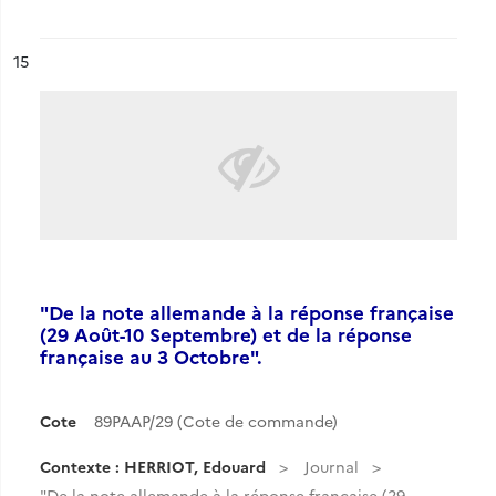
ésultat n°
15
"De la note allemande à la réponse française
(29 Août-10 Septembre) et de la réponse
française au 3 Octobre".
Cote
89PAAP/29 (Cote de commande)
Contexte : HERRIOT, Edouard
Journal
"De la note allemande à la réponse française (29