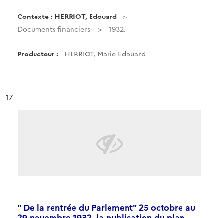
Contexte : HERRIOT, Edouard
Documents financiers.
1932.
Producteur :
HERRIOT, Marie Edouard
ésultat n°
17
" De la rentrée du Parlement" 25 octobre au
29 novembre 1932, la publication du plan