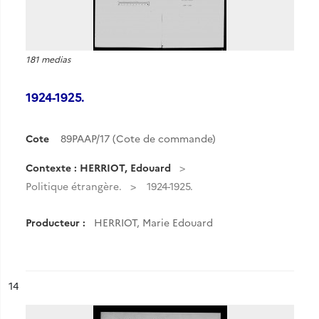
181 medias
1924-1925.
Cote
89PAAP/17 (Cote de commande)
Contexte : HERRIOT, Edouard
Politique étrangère.
1924-1925.
Producteur :
HERRIOT, Marie Edouard
ésultat n°
14