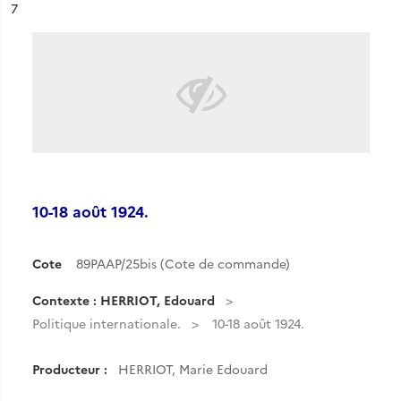
ésultat n°
7
10-18 août 1924.
Cote
89PAAP/25bis (Cote de commande)
Contexte : HERRIOT, Edouard
Politique internationale.
10-18 août 1924.
Producteur :
HERRIOT, Marie Edouard