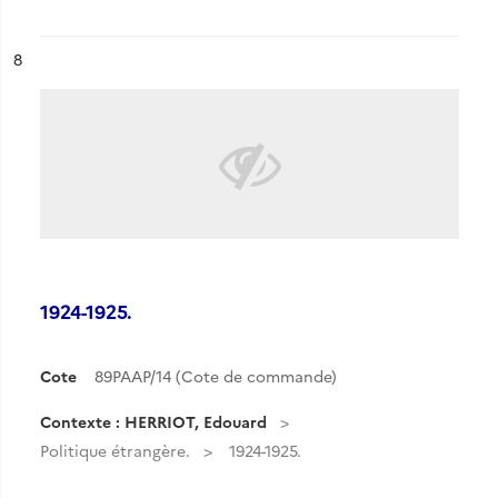
ésultat n°
8
1924-1925.
Cote
89PAAP/14 (Cote de commande)
Contexte : HERRIOT, Edouard
Politique étrangère.
1924-1925.