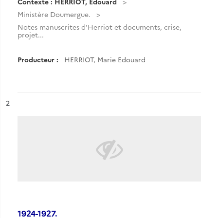
Contexte : HERRIOT, Edouard
Ministère Doumergue.
Notes manuscrites d'Herriot et documents, crise,
projet...
Producteur :
HERRIOT, Marie Edouard
ésultat n°
2
1924-1927.