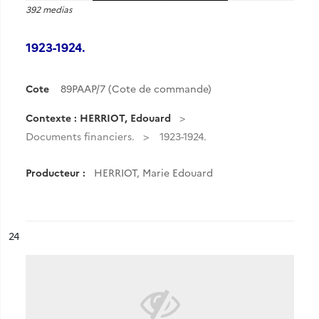
392 medias
1923-1924.
Cote
89PAAP/7 (Cote de commande)
Contexte : HERRIOT, Edouard
Documents financiers.
1923-1924.
Producteur :
HERRIOT, Marie Edouard
ésultat n°
24