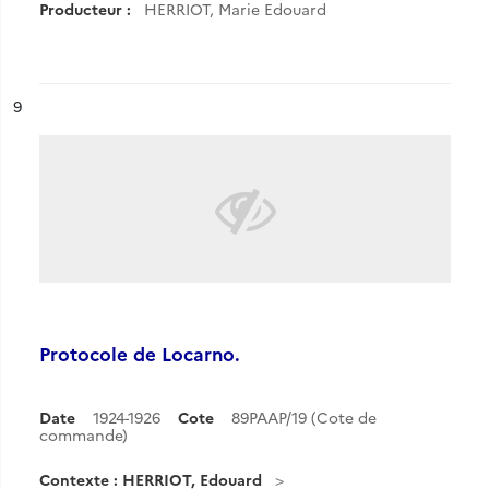
Producteur :
HERRIOT, Marie Edouard
ésultat n°
9
Protocole de Locarno.
Date
1924-1926
Cote
89PAAP/19 (Cote de
commande)
Contexte : HERRIOT, Edouard