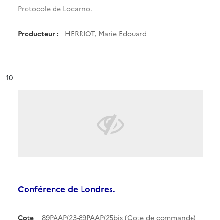
Protocole de Locarno.
Producteur :
HERRIOT, Marie Edouard
ésultat n°
10
Conférence de Londres.
Cote
89PAAP/23-89PAAP/25bis (Cote de commande)