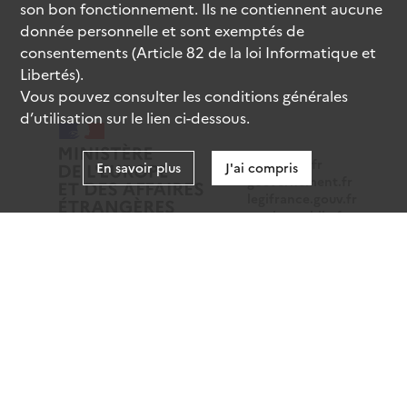
son bon fonctionnement. Ils ne contiennent aucune
donnée personnelle et sont exemptés de
consentements (Article 82 de la loi Informatique et
Libertés).
Vous pouvez consulter les conditions générales
d’utilisation sur le lien ci-dessous.
data.gouv.fr
En savoir plus
J'ai compris
gouvernement.fr
legifrance.gouv.fr
service-public.fr
Mentions légales
Données personnelles
CGU
Gestion des cookies
Accessibilité : partiellement conforme
Sauf mention contraire, tous les contenus de ce site sont
sous
licence etalab-2.0