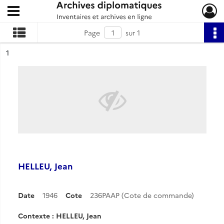
Ouvrir le menu déroulant
Archives diplomatiques
Page
sur 1
ésultat n°
1
HELLEU, Jean
Date
1946
Cote
236PAAP (Cote de commande)
Contexte : HELLEU, Jean