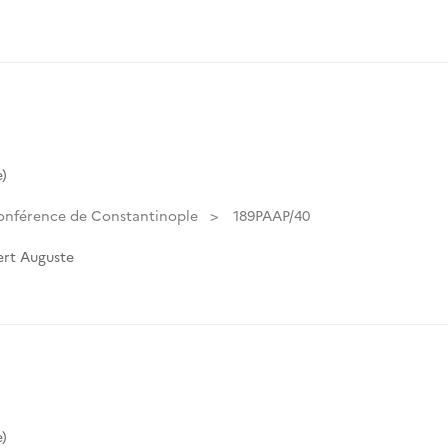
)
onférence de Constantinople
189PAAP/40
rt Auguste
)