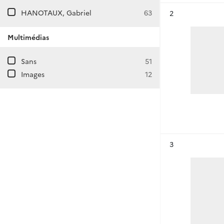
HANOTAUX, Gabriel
63
Résultat n°
2
Multimédias
Sans
51
Images
12
Résultat n°
3