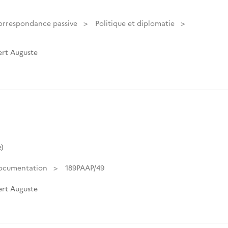
orrespondance passive
Politique et diplomatie
rt Auguste
)
ocumentation
189PAAP/49
rt Auguste