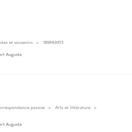
tes et souvenirs
189PAAP/3
rt Auguste
orrespondance passive
Arts et littérature
rt Auguste