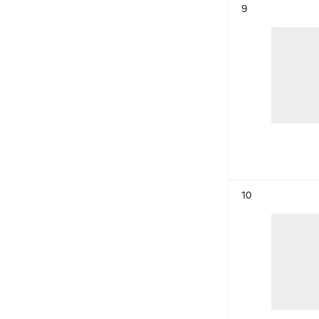
Résultat n°
9
Résultat n°
10