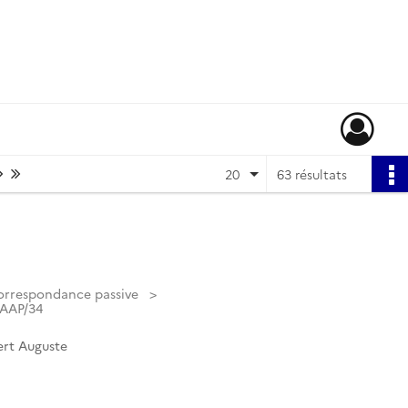
Page suivante : 1/4
Dernière page
20
63 résultats
orrespondance passive
PAAP/34
rt Auguste