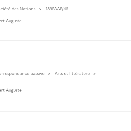
ciété des Nations
189PAAP/46
rt Auguste
orrespondance passive
Arts et littérature
rt Auguste