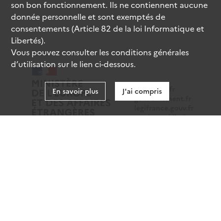
son bon fonctionnement. Ils ne contiennent aucune
donnée personnelle et sont exemptés de
consentements (Article 82 de la loi Informatique et
Libertés).
Vous pouvez consulter les conditions générales
d’utilisation sur le lien ci-dessous.
data.gouv.fr
En savoir plus
J'ai compris
gouvernement.fr
legifrance.gouv.fr
service-public.fr
Mentions légales
Données personnelles
CGU
Gestion des cookies
Accessibilité : partiellement conforme
Sauf mention contraire, tous les contenus de ce site sont
sous
licence etalab-2.0