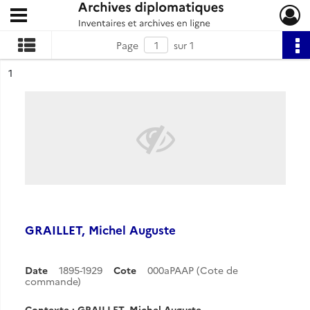
Ouvrir le menu déroulant
Archives diplomatiques
Page
sur 1
ésultat n°
1
GRAILLET, Michel Auguste
Date
1895-1929
Cote
000aPAAP (Cote de
commande)
Contexte : GRAILLET, Michel Auguste