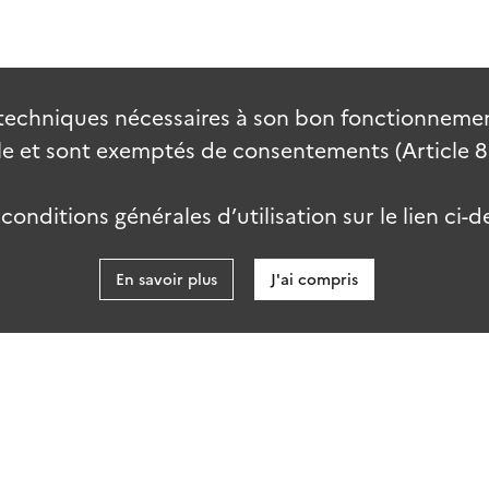
techniques nécessaires à son bon fonctionnement
 et sont exemptés de consentements (Article 82 
onditions générales d’utilisation sur le lien ci-d
En savoir plus
J'ai compris
data.go
es
Accessibilité : partiellement conforme
ab-2.0