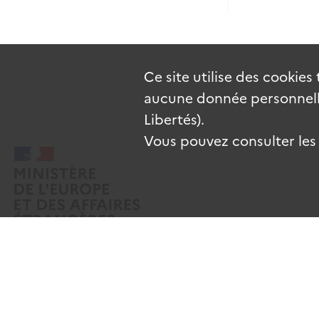
Ce site utilise des
cookies
aucune donnée personnelle
Libertés).
Vous pouvez consulter les c
Mentions légales
Données personnelles
CGU
Gestion des cooki
Sauf mention contraire, tous les contenus de ce site sont sous
licence etal