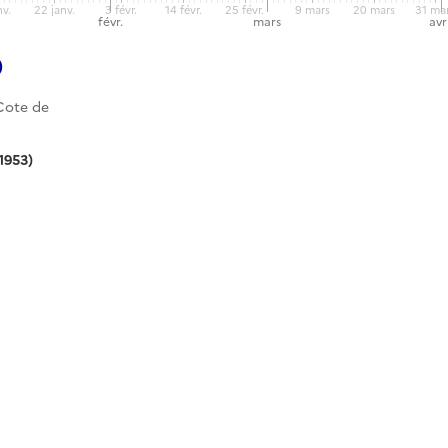
nv.
22 janv.
3 févr.
14 févr.
25 févr.
9 mars
20 mars
31 ma
févr.
mars
avr
)
Cote de
1953)