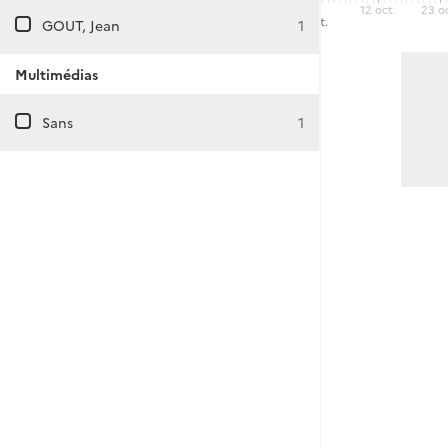
12 oct.
23 o
sept.
oct.
GOUT, Jean
1
Multimédias
Sans
1