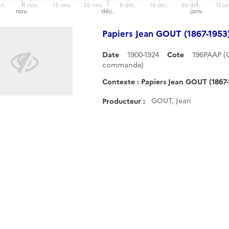
ct.
4 nov.
15 nov.
26 nov.
8 déc.
19 déc.
30 déc.
11 ja
nov.
déc.
janv.
Papiers Jean GOUT (1867-1953
Date
1900-1924
Cote
196PAAP (
commande)
Contexte : Papiers Jean GOUT (1867-
GOUT, Jean
Producteur :