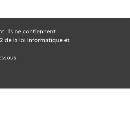
. Ils ne contiennent
de la loi Informatique et
essous.
uv.fr
gouvernement.fr
legifrance.gouv.fr
service-public.fr