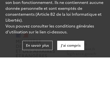
son bon fonctionnement. Ils ne contiennent aucune
donnée personnelle et sont exemptés de
consentements (Article 82 de la loi Informatique et
Libertés).
Vous pouvez consulter les conditions générales
d’utilisation sur le lien ci-dessous.
data.gouv.fr
En savoir plus
J'ai compris
gouvernement.fr
legifrance.gouv.fr
service-public.fr
Mentions légales
Données personnelles
CGU
Gestion des cookies
Accessibilité : partiellement conforme
Sauf mention contraire, tous les contenus de ce site sont
sous
licence etalab-2.0