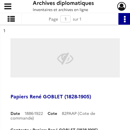
Ouvrir le menu déroulant
Archives diplomatiques
Page
sur 1
ésultat n°
1
Papiers René GOBLET (1828-1905)
Date
1886-1922
Cote
82PAAP (Cote de
commande)
Contexte : Papiers René GOBLET (1828-1905)