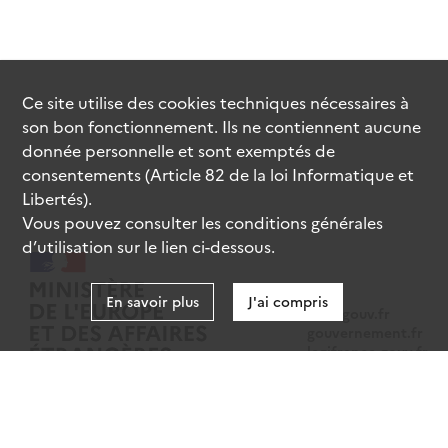
Ce site utilise des
cookies
techniques nécessaires à
son bon fonctionnement. Ils ne contiennent aucune
donnée personnelle et sont exemptés de
consentements (Article 82 de la loi Informatique et
Libertés).
Vous pouvez consulter les conditions générales
d’utilisation sur le lien ci-dessous.
En savoir plus
J'ai compris
data.gouv.fr
gouvernement.fr
legifrance.gouv.fr
service-public.fr