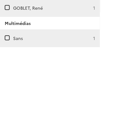
GOBLET, René
1
Multimédias
Sans
1