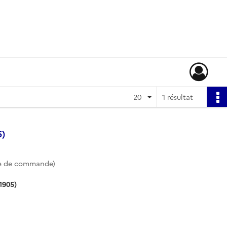
20
1 résultat
5)
e de commande)
1905)