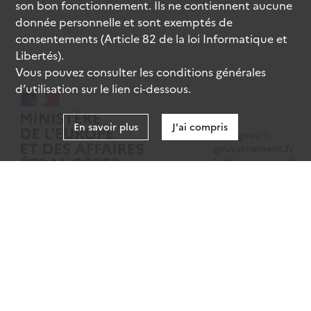
son bon fonctionnement. Ils ne contiennent aucune
donnée personnelle et sont exemptés de
consentements (Article 82 de la loi Informatique et
Libertés).
Vous pouvez consulter les conditions générales
d’utilisation sur le lien ci-dessous.
En savoir plus
J'ai compris
data.gouv.fr
gouvernement.fr
legifrance.gouv.fr
service-public.fr
Mentions légales
Données personnelles
CGU
Gestion des cookies
Accessibilité : partiellement conforme
Sauf mention contraire, tous les contenus de ce site sont sous
licence
etalab-2.0