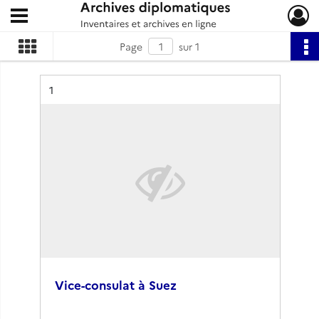
Ouvrir le menu déroulant
Archives diplomatiques
Page
sur 1
Résultat n°
1
Vice-consulat à Suez