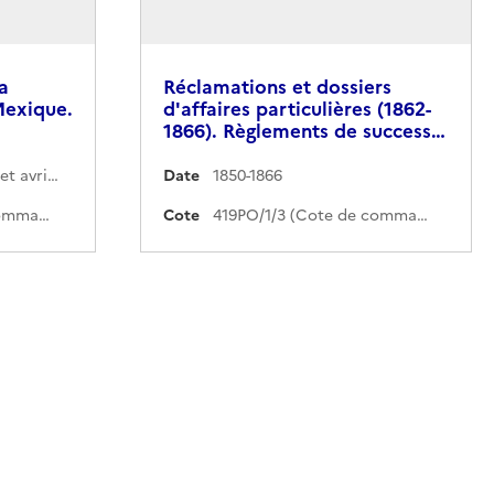
a
Réclamations et dossiers
Mexique.
d'affaires particulières (1862-
1866). Règlements de success…
Entre décembre 1837 et avril 1866
Date
1850-1866
419PO/1/1 (Cote de commande)
Cote
419PO/1/3 (Cote de commande)