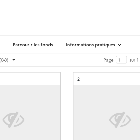
Parcourir les fonds
Informations pratiques
(0-9)
Page
sur 1
Résultat n°
2