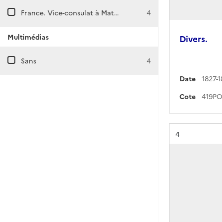
France. Vice-consulat à Matamoros (Mexique)
4
Multimédias
Divers.
Sans
4
Date
1827-
Cote
Résultat n°
4