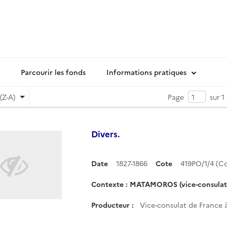
Parcourir les fonds
Informations pratiques
(Z-A)
Page
sur 1
Divers.
Date
1827-1866
Cote
419PO/1/4 (
Contexte : MATAMOROS (vice-consulat
Producteur :
Vice-consulat de France