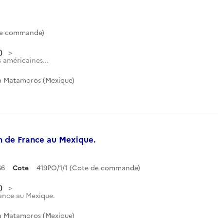
de commande)
)
 américaines...
 à Matamoros (Mexique)
n de France au Mexique.
66
Cote
419PO/1/1 (Cote de commande)
)
ance au Mexique.
 à Matamoros (Mexique)