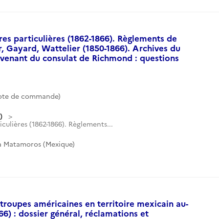
res particulières (1862-1866). Règlements de
er, Gayard, Wattelier (1850-1866). Archives du
venant du consulat de Richmond : questions
Cote de commande)
)
iculières (1862-1866). Règlements...
 à Matamoros (Mexique)
troupes américaines en territoire mexicain au-
66) : dossier général, réclamations et