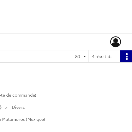
80
4 résultats
Cote de commande)
)
Divers.
 à Matamoros (Mexique)