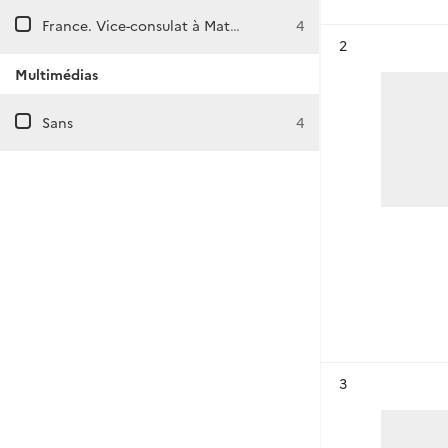
France. Vice-consulat à Matamoros (Mexique)
4
Résultat n°
2
Multimédias
Sans
4
Résultat n°
3