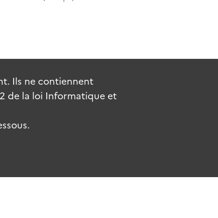
. Ils ne contiennent
de la loi Informatique et
essous.
uv.fr
gouvernement.fr
legifrance.gouv.fr
service-public.fr