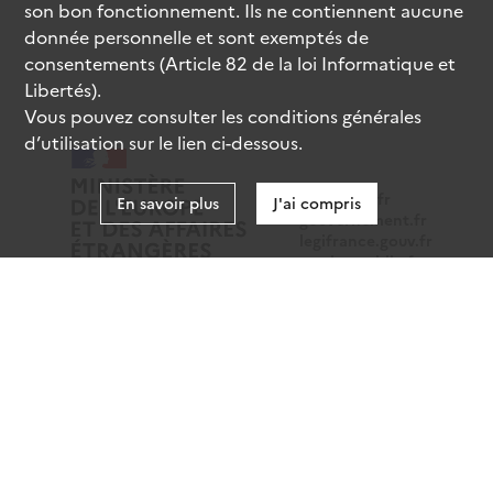
son bon fonctionnement. Ils ne contiennent aucune
donnée personnelle et sont exemptés de
consentements (Article 82 de la loi Informatique et
Libertés).
Vous pouvez consulter les conditions générales
d’utilisation sur le lien ci-dessous.
data.gouv.fr
En savoir plus
J'ai compris
gouvernement.fr
legifrance.gouv.fr
service-public.fr
Mentions légales
Données personnelles
CGU
Gestion des cookies
Accessibilité : partiellement conforme
Sauf mention contraire, tous les contenus de ce site sont
sous
licence etalab-2.0