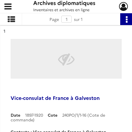
Ouvrir le menu déroulant
Archives diplomatiques
Page
sur 1
ésultat n°
1
Vice-consulat de France à Galveston
Date
1897-1920
Cote
240PO/1/1-16 (Cote de
commande)
Contexte : Vice-consulat de France à Galveston