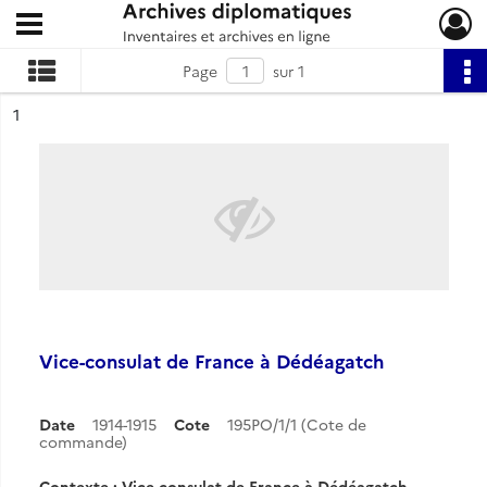
Ouvrir le menu déroulant
Archives diplomatiques
Page
sur 1
ésultat n°
1
Vice-consulat de France à Dédéagatch
Date
1914-1915
Cote
195PO/1/1 (Cote de
commande)
Contexte : Vice-consulat de France à Dédéagatch