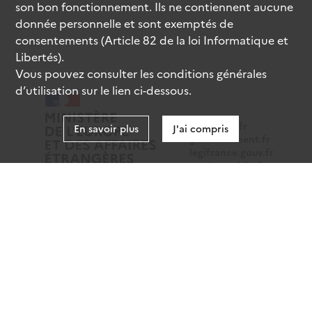
son bon fonctionnement. Ils ne contiennent aucune
donnée personnelle et sont exemptés de
consentements (Article 82 de la loi Informatique et
Libertés).
Vous pouvez consulter les conditions générales
d’utilisation sur le lien ci-dessous.
data.gouv.fr
En savoir plus
J'ai compris
gouvernement.fr
legifrance.gouv.fr
service-public.fr
Mentions légales
Données personnelles
CGU
Gestion des cookies
Accessibilité : partiellement conforme
Sauf mention contraire, tous les contenus de ce site sont
sous
licence etalab-2.0