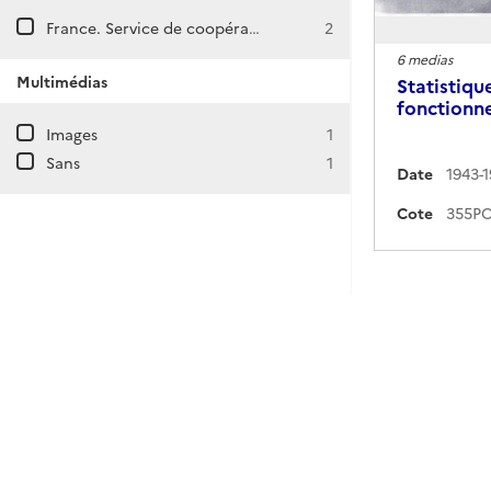
France. Service de coopération et d'action culturelle au Caire (Égypte)
2
6 medias
Multimédias
Statistiqu
fonctionn
Images
1
Sans
1
Date
1943-
Cote