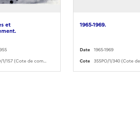
es et
1965-1969.
ement.
1955
Date
1965-1969
355PO/1/157 (Cote de commande)
Cote