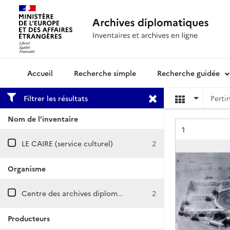
Recherche simple
Recherche guidée
Archives diplomatiques
Filtrer les résultats
Nom de l'inventaire
Résultat n°
1
LE CAIRE (service culturel)
2
Organisme
Centre des archives diplomatiques de Nantes
2
Producteurs