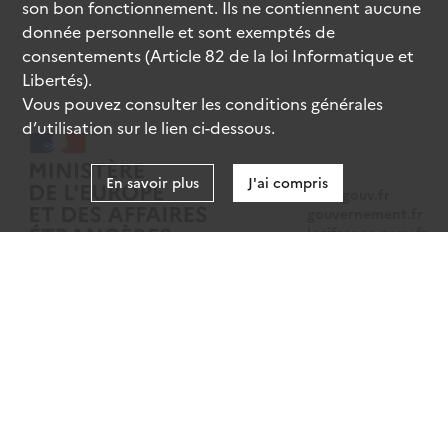
son bon fonctionnement. Ils ne contiennent aucune
donnée personnelle et sont exemptés de
consentements (Article 82 de la loi Informatique et
Libertés).
Vous pouvez consulter les conditions générales
d’utilisation sur le lien ci-dessous.
En savoir plus
J'ai compris
data.gouv.fr
gouvernement.fr
legifrance.gouv.fr
service-public.fr
Mentions légales
Données personnelles
CGU
Gestion des cookies
Accessibilité : partiellement conforme
Sauf mention contraire, tous les contenus de ce site sont sous
licence
etalab-2.0