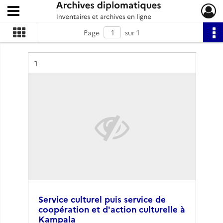
Ouvrir le menu déroulant
Archives diplomatiques
Page
sur 1
Résultat n°
1
Service culturel puis service de
coopération et d'action culturelle à
Kampala