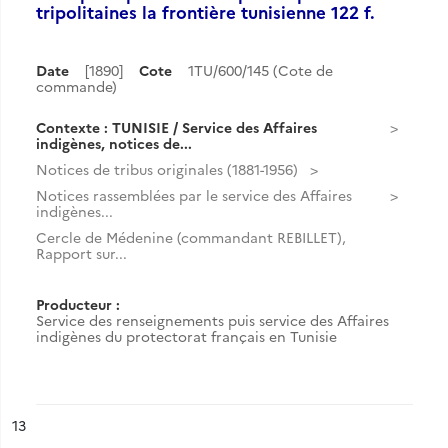
tripolitaines la frontière tunisienne 122 f.
Date
[1890]
Cote
1TU/600/145 (Cote de
commande)
Contexte : TUNISIE / Service des Affaires
indigènes, notices de...
Notices de tribus originales (1881-1956)
Notices rassemblées par le service des Affaires
indigènes...
Cercle de Médenine (commandant REBILLET),
Rapport sur...
Producteur :
Service des renseignements puis service des Affaires
indigènes du protectorat français en Tunisie
ésultat n°
13