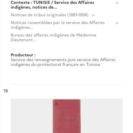
Contexte : TUNISIE / Service des Affaires
indigènes, notices de...
Notices de tribus originales (1881-1956)
Notices rassemblées par le service des Affaires
indigènes...
Bureau des affaires indigènes de Médenine
(lieutenant...
Producteur :
Service des renseignements puis service des Affaires
indigènes du protectorat français en Tunisie
ésultat n°
19