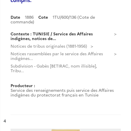
Date
1886
Cote
1TU/600/136 (Cote de
commande)
Contexte : TUNISIE / Service des Affaires
indigènes, notices de...
Notices de tribus originales (1881-1956)
Notices rassemblées par le service des Affaires
indigènes...
Subdivision - Gabès [BETIRAC, nom illisible],
Tribu...
Producteur :
Service des renseignements puis service des Affaires
indigènes du protectorat français en Tunisie
ésultat n°
4