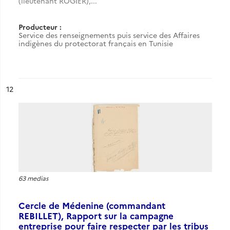
(lieutenant ROGIER),...
Producteur :
Service des renseignements puis service des Affaires
indigènes du protectorat français en Tunisie
ésultat n°
12
63 medias
Cercle de Médenine (commandant
REBILLET), Rapport sur la campagne
entreprise pour faire respecter par les tribus