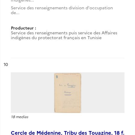
Service des renseignements division d'occupation
de...
Producteur :
Service des renseignements puis service des Affaires
indigènes du protectorat français en Tunisie
ésultat n°
10
18 medias
Cercle de Médenine, Tribu des Touazine, 18 f.