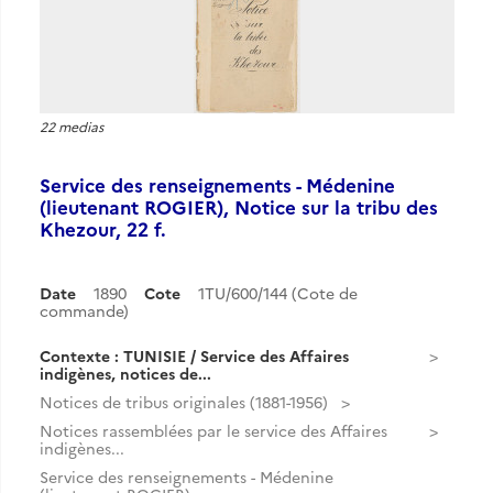
22 medias
Service des renseignements - Médenine
(lieutenant ROGIER), Notice sur la tribu des
Khezour, 22 f.
Date
1890
Cote
1TU/600/144 (Cote de
commande)
Contexte : TUNISIE / Service des Affaires
indigènes, notices de...
Notices de tribus originales (1881-1956)
Notices rassemblées par le service des Affaires
indigènes...
Service des renseignements - Médenine