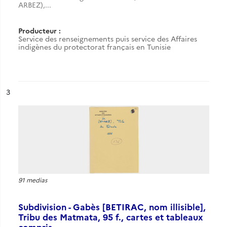
ARBEZ),...
Producteur :
Service des renseignements puis service des Affaires
indigènes du protectorat français en Tunisie
ésultat n°
3
91 medias
Subdivision - Gabès [BETIRAC, nom illisible],
Tribu des Matmata, 95 f., cartes et tableaux
compris.