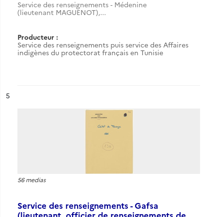
Service des renseignements - Médenine
(lieutenant MAGUENOT),...
Producteur :
Service des renseignements puis service des Affaires
indigènes du protectorat français en Tunisie
ésultat n°
5
56 medias
Service des renseignements - Gafsa
(lieutenant, officier de renseignements de