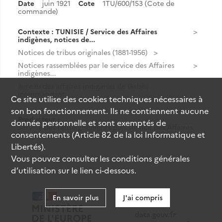
Date
juin 1921
Cote
1TU/600/153 (Cote de
commande)
Contexte : TUNISIE / Service des Affaires
indigènes, notices de...
Notices de tribus originales (1881-1956)
Notices rassemblées par le service des Affaires
indigènes...
Bureau des affaires indigènes de Gabès
(commandant...
Ce site utilise des
cookies
techniques nécessaires à
son bon fonctionnement. Ils ne contiennent aucune
Producteur :
donnée personnelle et sont exemptés de
Service des renseignements puis service des Affaires
consentements (Article 82 de la loi Informatique et
indigènes du protectorat français en Tunisie
Libertés).
Vous pouvez consulter les conditions générales
d’utilisation sur le lien ci-dessous.
En savoir plus
J'ai compris
data.gouv.fr