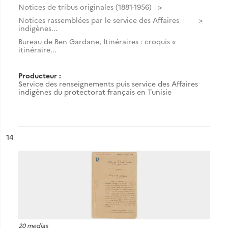
Notices de tribus originales (1881-1956)
Notices rassemblées par le service des Affaires
indigènes...
Bureau de Ben Gardane, Itinéraires : croquis «
itinéraire...
Producteur :
Service des renseignements puis service des Affaires
indigènes du protectorat français en Tunisie
ésultat n°
14
20 medias