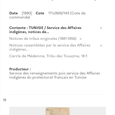
Date
[1890]
Cote
1TU/600/143 (Cote de
commande)
Contexte : TUNISIE / Service des Affaires
indigènes, notices de...
Notices de tribus originales (1881-1956)
Notices rassemblées par le service des Affaires
indigènes...
Cercle de Médenine, Tribu des Touazine, 18 f.
Producteur :
Service des renseignements puis service des Affaires
indigènes du protectorat français en Tunisie
ésultat n°
11