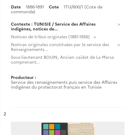
Date
1886-1891
Cote
1TU/600/1 (Cote de
commande)
Contexte : TUNISIE / Service des Affaires
indigènes, notices de...
Notices de tribus originales (1881-1956)
Notices originales constituées par le service des
Renseignements...
Sous-lieutenant BOUIN, Ancien caïdat de La Marsa
comprenant...
Producteur :
Service des renseignements puis service des Affaires
indigènes du protectorat français en Tunisie
ésultat n°
2