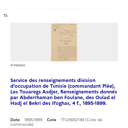
ésultat n°
15
4 medias
Service des renseignements division
d'occupation de Tunisie (commandant Plée),
Les Touaregs Asdjer, Renseignements donnés
par Abderrhaman ben Foulane, des Oulad el
Hadj el Bekri des Ifoghas, 4 f., 1895-1899.
Date
1895-1899
Cote
1TU/600/148 (Cote de
commande)