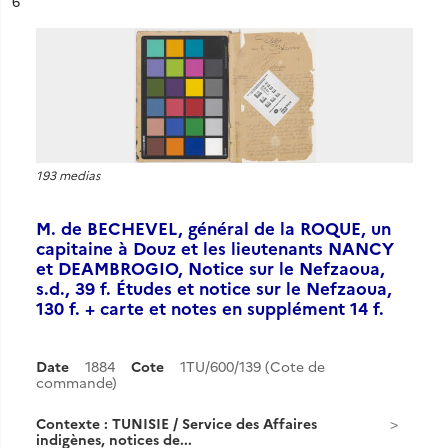
ésultat n°
6
193 medias
M. de BECHEVEL, général de la ROQUE, un
capitaine à Douz et les lieutenants NANCY
et DEAMBROGIO, Notice sur le Nefzaoua,
s.d., 39 f. Études et notice sur le Nefzaoua,
130 f. + carte et notes en supplément 14 f.
Date
1884
Cote
1TU/600/139 (Cote de
commande)
Contexte : TUNISIE / Service des Affaires
indigènes, notices de...