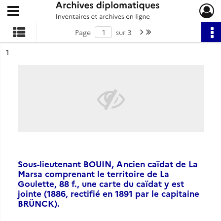
Ouvrir le menu déroulant
Archives diplomatiques
Page suivante : 1/3
Dernière page
Page
sur 3
ésultat n°
1
Sous-lieutenant BOUIN, Ancien caïdat de La
Marsa comprenant le territoire de La
Goulette, 88 f., une carte du caïdat y est
jointe (1886, rectifié en 1891 par le capitaine
BRÜNCK).