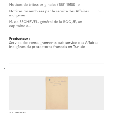
Notices de tribus originales (1881-1956)
Notices rassemblées par le service des Affaires
indigènes...
M. de BECHEVEL, général de la ROQUE, un
capitaine à...
Producteur :
Service des renseignements puis service des Affaires
indigènes du protectorat français en Tunisie
ésultat n°
7
173 medias