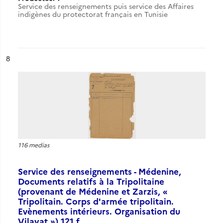
Service des renseignements puis service des Affaires
indigènes du protectorat français en Tunisie
ésultat n°
8
116 medias
Service des renseignements - Médenine,
Documents relatifs à la Tripolitaine
(provenant de Médenine et Zarzis, «
Tripolitain. Corps d'armée tripolitain.
Evènements intérieurs. Organisation du
Vilayat ») 121 f.