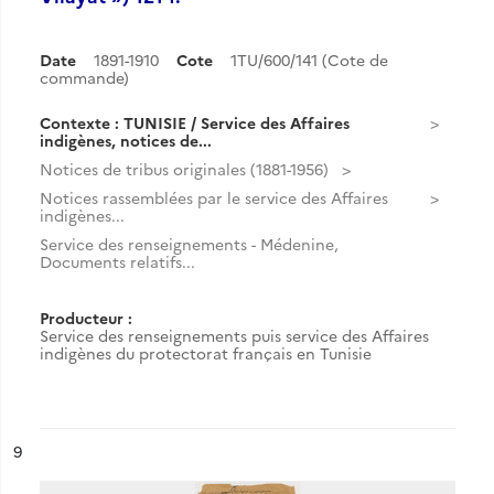
Date
1891-1910
Cote
1TU/600/141 (Cote de
commande)
Contexte : TUNISIE / Service des Affaires
indigènes, notices de...
Notices de tribus originales (1881-1956)
Notices rassemblées par le service des Affaires
indigènes...
Service des renseignements - Médenine,
Documents relatifs...
Producteur :
Service des renseignements puis service des Affaires
indigènes du protectorat français en Tunisie
ésultat n°
9