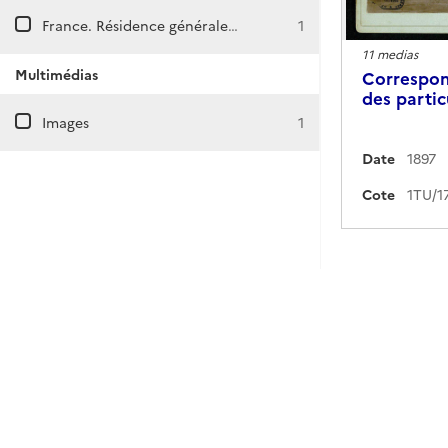
France. Résidence générale en Tunisie. Bureau d'ordre.
1
11 medias
Multimédias
Correspon
des partic
Images
1
Date
1897
Cote