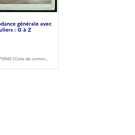
dance générale avec
uliers : G à Z
1TU/171/643 (Cote de commande)