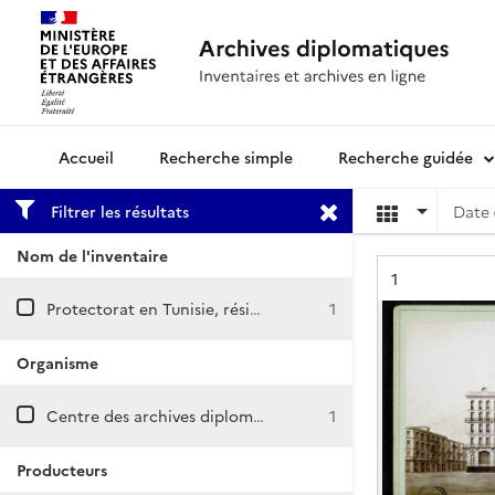
Recherche simple
Recherche guidée
Archives diplomatiques
Filtrer les résultats
Date 
Nom de l'inventaire
Résultat n°
1
Protectorat en Tunisie, résidence générale : correspondance
1
Organisme
Centre des archives diplomatiques de Nantes
1
Producteurs