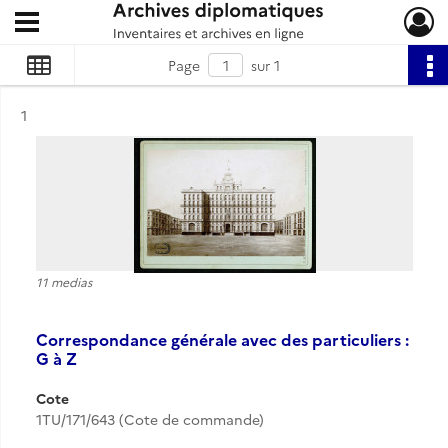
Ouvrir le menu déroulant
Archives diplomatiques
Page
sur 1
Résultat n°
1
11 medias
Correspondance générale avec des particuliers :
G à Z
Cote
1TU/171/643 (Cote de commande)