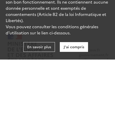
son bon fonctionnement. Ils ne contiennent aucune
donnée personnelle et sont exemptés de
consentements (Article 82 de la loi Informatique et
Libertés).
Vous pouvez consulter les conditions générales
d’utilisation sur le lien ci-dessous.
En savoir plus
J'ai compris
data.gouv.fr
gouvernement.fr
legifrance.gouv.fr
service-public.fr
Mentions légales
Données personnelles
CGU
Gestion des cookies
Accessibilité : partiellement conforme
Sauf mention contraire, tous les contenus de ce site sont sous
licence
etalab-2.0