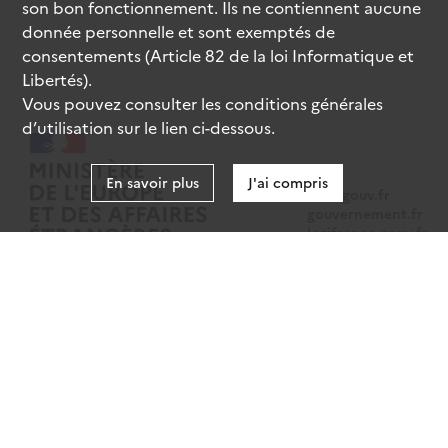
son bon fonctionnement. Ils ne contiennent aucune
donnée personnelle et sont exemptés de
consentements (Article 82 de la loi Informatique et
Libertés).
Vous pouvez consulter les conditions générales
d’utilisation sur le lien ci-dessous.
En savoir plus
J'ai compris
data.gouv.fr
gouvernement.fr
legifrance.gouv.fr
service-public.fr
Mentions légales
Données personnelles
CGU
Gestion des cookies
Accessibilité : partiellement conforme
Sauf mention contraire, tous les contenus de ce site sont sous
licence
etalab-2.0