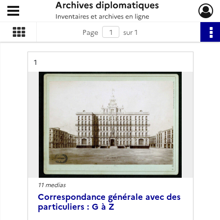
Ouvrir le menu déroulant
Archives diplomatiques
Page
sur 1
Résultat n°
1
11 medias
Correspondance générale avec des
particuliers : G à Z