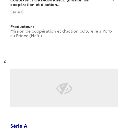
coopération et d'action...
Série B
Producteur :
Mission de coopération et d'action culturelle à Port-
au-Prince (Haïti)
ésultat n°
2
Série A