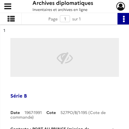
Ouvrir le menu déroulant
Archives diplomatiques
Page
sur 1
ésultat n°
1
Série B
Date
1967-1991
Cote
527PO/B/1-195 (Cote de
commande)
Contexte : PORT-AU-PRINCE (mission de