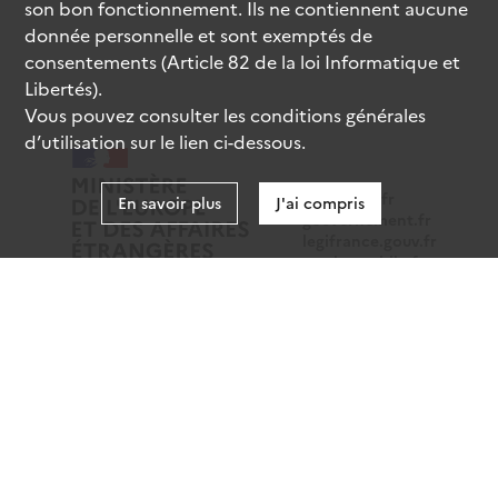
son bon fonctionnement. Ils ne contiennent aucune
donnée personnelle et sont exemptés de
consentements (Article 82 de la loi Informatique et
Libertés).
Vous pouvez consulter les conditions générales
d’utilisation sur le lien ci-dessous.
data.gouv.fr
En savoir plus
J'ai compris
gouvernement.fr
legifrance.gouv.fr
service-public.fr
Mentions légales
Données personnelles
CGU
Gestion des cookies
Accessibilité : partiellement conforme
Sauf mention contraire, tous les contenus de ce site sont
sous
licence etalab-2.0