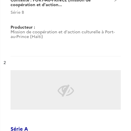
coopération et d'action...
Série B
Producteur :
Mission de coopération et d'action culturelle à Port-
au-Prince (Haïti)
ésultat n°
2
Série A