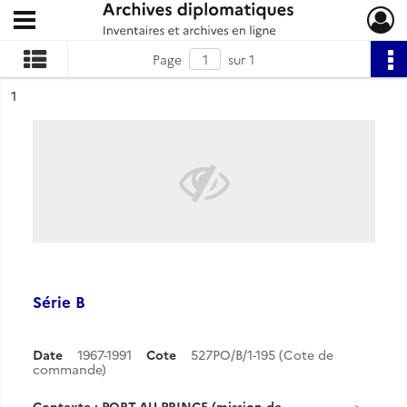
Ouvrir le menu déroulant
Archives diplomatiques
Page
sur 1
ésultat n°
1
Série B
Date
1967-1991
Cote
527PO/B/1-195 (Cote de
commande)
Contexte : PORT-AU-PRINCE (mission de