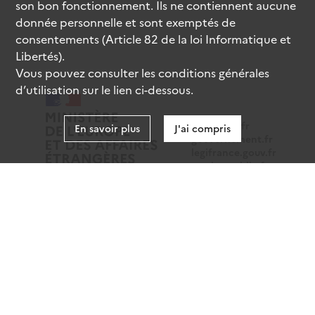
son bon fonctionnement. Ils ne contiennent aucune
donnée personnelle et sont exemptés de
consentements (Article 82 de la loi Informatique et
Libertés).
Vous pouvez consulter les conditions générales
d’utilisation sur le lien ci-dessous.
data.gouv.fr
En savoir plus
J'ai compris
gouvernement.fr
legifrance.gouv.fr
service-public.fr
Mentions légales
Données personnelles
CGU
Gestion des cookies
Accessibilité : partiellement conforme
Sauf mention contraire, tous les contenus de ce site sont
sous
licence etalab-2.0