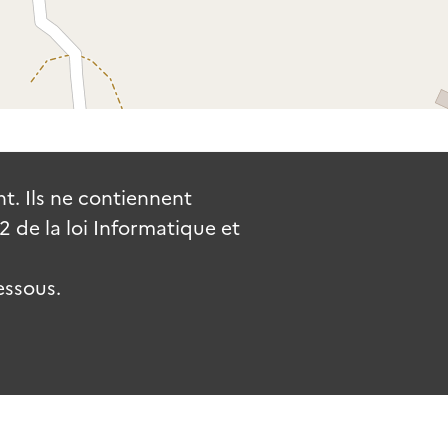
. Ils ne contiennent
de la loi Informatique et
essous.
uv.fr
gouvernement.fr
legifrance.gouv.fr
service-public.fr