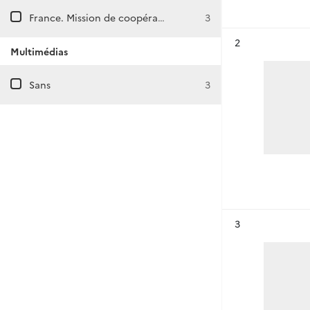
France. Mission de coopération et d'action culturelle à Kigali (Rwanda)
3
Résultat n°
2
Multimédias
Sans
3
Résultat n°
3