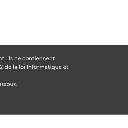
. Ils ne contiennent
de la loi Informatique et
essous.
uv.fr
gouvernement.fr
legifrance.gouv.fr
service-public.fr