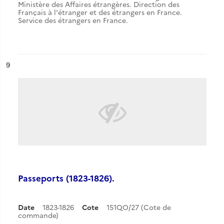
Ministère des Affaires étrangères. Direction des
Français à l'étranger et des étrangers en France.
Service des étrangers en France.
ésultat n°
9
Passeports (1823-1826).
Date
1823-1826
Cote
151QO/27 (Cote de
commande)