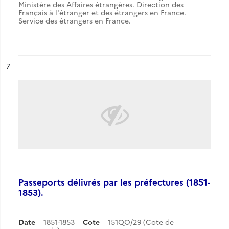
Ministère des Affaires étrangères. Direction des
Français à l'étranger et des étrangers en France.
Service des étrangers en France.
ésultat n°
7
Passeports délivrés par les préfectures (1851-
1853).
Date
1851-1853
Cote
151QO/29 (Cote de