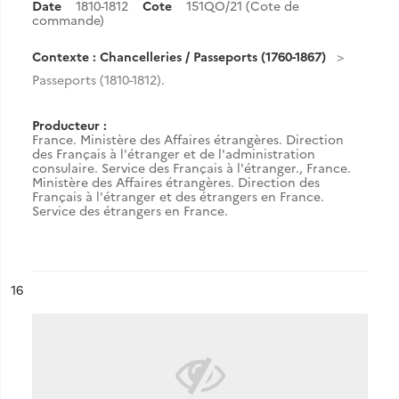
Date
1810-1812
Cote
151QO/21 (Cote de
commande)
Contexte : Chancelleries / Passeports (1760-1867)
Passeports (1810-1812).
Producteur :
France. Ministère des Affaires étrangères. Direction
des Français à l'étranger et de l'administration
consulaire. Service des Français à l'étranger.
,
France.
Ministère des Affaires étrangères. Direction des
Français à l'étranger et des étrangers en France.
Service des étrangers en France.
ésultat n°
16