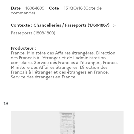
Date
1808-1809
Cote
151QO/18 (Cote de
commande)
Contexte : Chancelleries / Passeports (1760-1867)
Passeports (1808-1809).
Producteur :
France. Ministère des Affaires étrangères. Direction
des Français à l'étranger et de l'administration
consulaire. Service des Français à l'étranger.
,
France.
Ministère des Affaires étrangères. Direction des
Français à l'étranger et des étrangers en France.
Service des étrangers en France.
ésultat n°
19