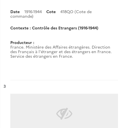
Date
1916-1944
Cote
418QO (Cote de
commande)
Contexte : Contrôle des Etrangers (1916-1944)
Producteur :
France. Ministère des Affaires étrangères. Direction
des Français à l'étranger et des étrangers en France.
Service des étrangers en France.
ésultat n°
3