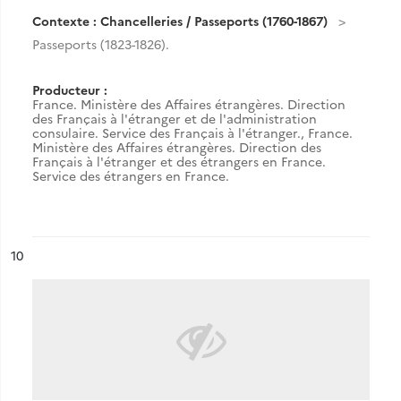
Contexte : Chancelleries / Passeports (1760-1867)
Passeports (1823-1826).
Producteur :
France. Ministère des Affaires étrangères. Direction
des Français à l'étranger et de l'administration
consulaire. Service des Français à l'étranger.
,
France.
Ministère des Affaires étrangères. Direction des
Français à l'étranger et des étrangers en France.
Service des étrangers en France.
ésultat n°
10