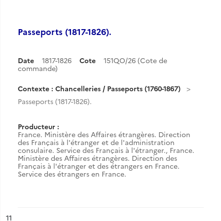
Passeports (1817-1826).
Date
1817-1826
Cote
151QO/26 (Cote de
commande)
Contexte : Chancelleries / Passeports (1760-1867)
Passeports (1817-1826).
Producteur :
France. Ministère des Affaires étrangères. Direction
des Français à l'étranger et de l'administration
consulaire. Service des Français à l'étranger.
,
France.
Ministère des Affaires étrangères. Direction des
Français à l'étranger et des étrangers en France.
Service des étrangers en France.
ésultat n°
11