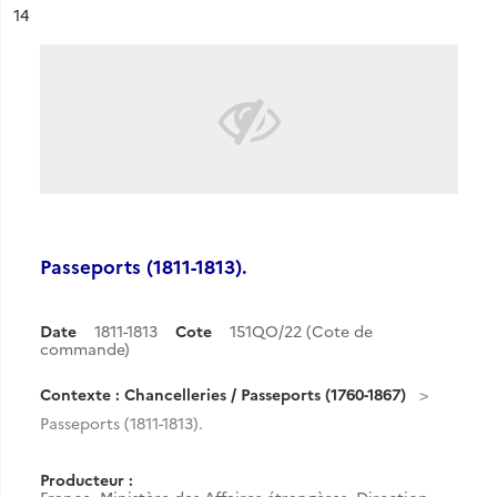
ésultat n°
14
Passeports (1811-1813).
Date
1811-1813
Cote
151QO/22 (Cote de
commande)
Contexte : Chancelleries / Passeports (1760-1867)
Passeports (1811-1813).
Producteur :