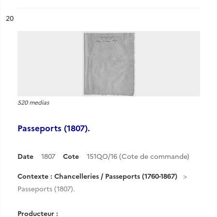
ésultat n°
20
520 medias
Passeports (1807).
Date
1807
Cote
151QO/16 (Cote de commande)
Contexte : Chancelleries / Passeports (1760-1867)
Passeports (1807).
Producteur :