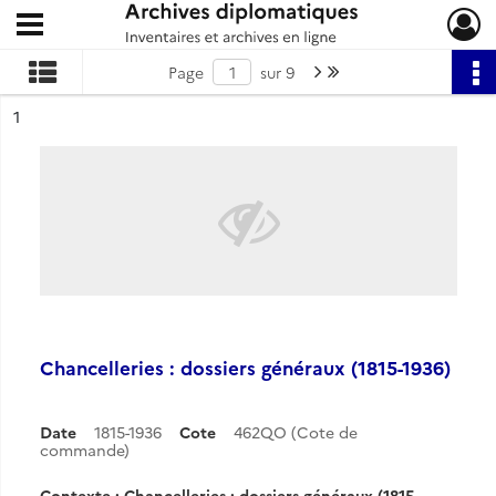
Ouvrir le menu déroulant
Archives diplomatiques
Page suivante : 1/9
Dernière page
Page
sur 9
ésultat n°
1
Chancelleries : dossiers généraux (1815-1936)
Date
1815-1936
Cote
462QO (Cote de
commande)
Contexte : Chancelleries : dossiers généraux (1815-