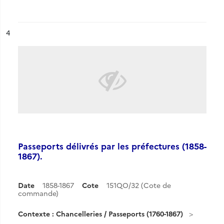
ésultat n°
4
Passeports délivrés par les préfectures (1858-
1867).
Date
1858-1867
Cote
151QO/32 (Cote de
commande)
Contexte : Chancelleries / Passeports (1760-1867)