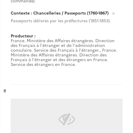
commande)
Contexte : Chancelleries / Passeports (1760-1867)
Passeports délivrés par les préfectures (1851-1853).
Producteur :
France. Ministère des Affaires étrangères. Direction
des Français à l'étranger et de l'administration
consulaire. Service des Français à l'étranger.
,
France.
Ministère des Affaires étrangères. Direction des
Français à l'étranger et des étrangers en France.
Service des étrangers en France.
ésultat n°
8