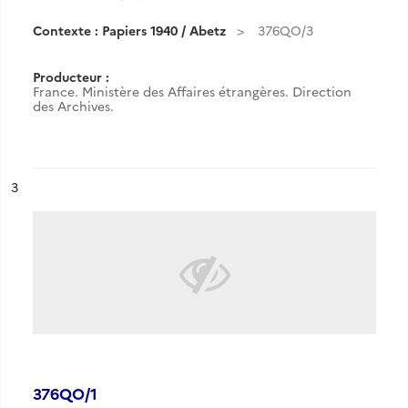
Contexte : Papiers 1940 / Abetz
376QO/3
Producteur :
France. Ministère des Affaires étrangères. Direction
des Archives.
ésultat n°
3
376QO/1