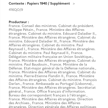
Contexte : Papiers 1940 / Supplément
416QO/9
Producteur :
France. Conseil des ministres. Cabinet du président.
Philippe Pétain.
,
France. Ministère des Affaires
étrangères. Cabinet du ministre. Edouard Daladier II.
,
France. Ministère des Affaires étrangères. Cabinet du
ministre. Edouard Daladier III.
,
France. Ministère des
Affaires étrangères. Cabinet du ministre. Paul
Reynaud I.
,
France. Ministère des Affaires étrangères.
Cabinet du ministre. Paul Reynaud II.
,
France.
Délégation militaire française en Union Soviétique.
,
France. Ministère des Affaires étrangères. Cabinet du
ministre. Paul Baudouin.
,
France. Ministère de la
Défense. Etat-major général de la Défense nationale.
,
France. Ministère des Affaires étrangères. Cabinet du
ministre. Pierre-Etienne Flandin II.
,
France. Ministère
des Affaires étrangères. Cabinet du ministre. François
Darlan.
,
France. Ambassade au Portugal (Lisbonne).
,
France. Ministère des Affaires étrangères. Secrétariat
général.
,
France. Office français d'information.
Bureau des correspondant français à l'étranger.
,
France. Ministère des Affaires étrangères. Direction
des Archives.
,
France. Ministère des Affaires
étrangères. Direction générale des Affaires politiques