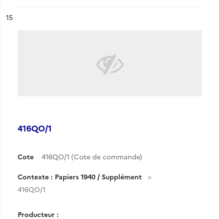
ésultat n°
15
416QO/1
Cote
416QO/1 (Cote de commande)
Contexte : Papiers 1940 / Supplément
416QO/1
Producteur :