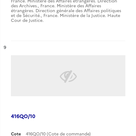
France. Ministère des Affaires étrangères. Direction
des Archives.
,
France. Ministère des Affaires
étrangères. Direction générale des Affaires politiques
et de Sécurité.
,
France. Ministère de la Justice. Haute
Cour de Justice.
ésultat n°
9
416QO/10
Cote
416QO/10 (Cote de commande)