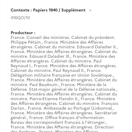
Contexte : Papiers 1940 / Supplément
416QO/10
Producteur :
France. Conseil des ministres. Cabinet du président.
Philippe Pétain.
,
France. Ministère des Affaires
étrangères. Cabinet du ministre. Edouard Daladier II.
,
France. Ministère des Affaires étrangères. Cabinet du
ministre. Edouard Daladier III.
,
France. Ministère des
Affaires étrangères. Cabinet du ministre. Paul
Reynaud I.
,
France. Ministère des Affaires étrangères.
Cabinet du ministre. Paul Reynaud II.
,
France.
Délégation militaire française en Union Soviétique.
,
France. Ministère des Affaires étrangères. Cabinet du
ministre. Paul Baudouin.
,
France. Ministère de la
Défense. Etat-major général de la Défense nationale.
,
France. Ministère des Affaires étrangères. Cabinet du
ministre. Pierre-Etienne Flandin II.
,
France. Ministère
des Affaires étrangères. Cabinet du ministre. François
Darlan.
,
France. Ambassade au Portugal (Lisbonne).
,
France. Ministère des Affaires étrangères. Secrétariat
général.
,
France. Office français d'information.
Bureau des correspondant français à l'étranger.
,
France. Ministère des Affaires étrangères. Direction
des Archives.
,
France. Ministère des Affaires