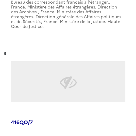
Bureau des correspondant français à l'étranger.
,
France. Ministère des Affaires étrangères. Direction
des Archives.
,
France. Ministère des Affaires
étrangères. Direction générale des Affaires politiques
et de Sécurité.
,
France. Ministère de la Justice. Haute
Cour de Justice.
ésultat n°
8
416QO/7