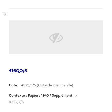
ésultat n°
14
416QO/5
Cote
416QO/5 (Cote de commande)
Contexte : Papiers 1940 / Supplément
416QO/5