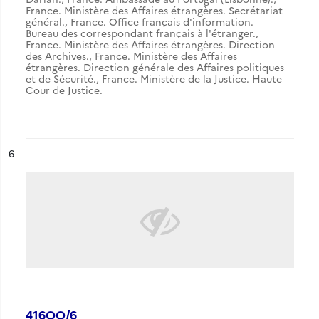
France. Ministère des Affaires étrangères. Secrétariat
général.
,
France. Office français d'information.
Bureau des correspondant français à l'étranger.
,
France. Ministère des Affaires étrangères. Direction
des Archives.
,
France. Ministère des Affaires
étrangères. Direction générale des Affaires politiques
et de Sécurité.
,
France. Ministère de la Justice. Haute
Cour de Justice.
ésultat n°
6
416QO/6