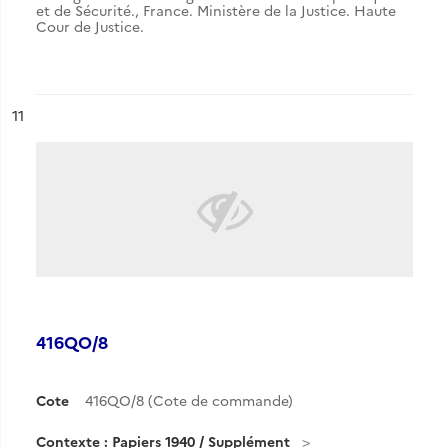
et de Sécurité.
,
France. Ministère de la Justice. Haute
Cour de Justice.
ésultat n°
11
416QO/8
Cote
416QO/8 (Cote de commande)
Contexte : Papiers 1940 / Supplément