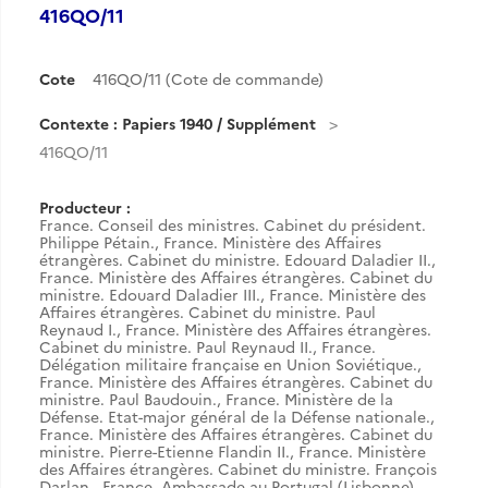
416QO/11
Cote
416QO/11 (Cote de commande)
Contexte : Papiers 1940 / Supplément
416QO/11
Producteur :
France. Conseil des ministres. Cabinet du président.
Philippe Pétain.
,
France. Ministère des Affaires
étrangères. Cabinet du ministre. Edouard Daladier II.
,
France. Ministère des Affaires étrangères. Cabinet du
ministre. Edouard Daladier III.
,
France. Ministère des
Affaires étrangères. Cabinet du ministre. Paul
Reynaud I.
,
France. Ministère des Affaires étrangères.
Cabinet du ministre. Paul Reynaud II.
,
France.
Délégation militaire française en Union Soviétique.
,
France. Ministère des Affaires étrangères. Cabinet du
ministre. Paul Baudouin.
,
France. Ministère de la
Défense. Etat-major général de la Défense nationale.
,
France. Ministère des Affaires étrangères. Cabinet du
ministre. Pierre-Etienne Flandin II.
,
France. Ministère
des Affaires étrangères. Cabinet du ministre. François
Darlan.
,
France. Ambassade au Portugal (Lisbonne).
,