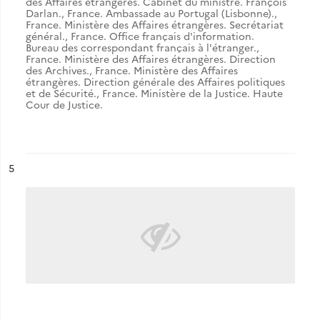
des Affaires étrangères. Cabinet du ministre. François
Darlan.
,
France. Ambassade au Portugal (Lisbonne).
,
France. Ministère des Affaires étrangères. Secrétariat
général.
,
France. Office français d'information.
Bureau des correspondant français à l'étranger.
,
France. Ministère des Affaires étrangères. Direction
des Archives.
,
France. Ministère des Affaires
étrangères. Direction générale des Affaires politiques
et de Sécurité.
,
France. Ministère de la Justice. Haute
Cour de Justice.
ésultat n°
5