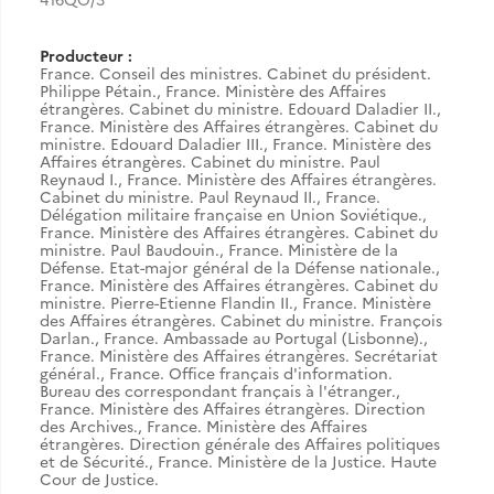
Producteur :
France. Conseil des ministres. Cabinet du président.
Philippe Pétain.
,
France. Ministère des Affaires
étrangères. Cabinet du ministre. Edouard Daladier II.
,
France. Ministère des Affaires étrangères. Cabinet du
ministre. Edouard Daladier III.
,
France. Ministère des
Affaires étrangères. Cabinet du ministre. Paul
Reynaud I.
,
France. Ministère des Affaires étrangères.
Cabinet du ministre. Paul Reynaud II.
,
France.
Délégation militaire française en Union Soviétique.
,
France. Ministère des Affaires étrangères. Cabinet du
ministre. Paul Baudouin.
,
France. Ministère de la
Défense. Etat-major général de la Défense nationale.
,
France. Ministère des Affaires étrangères. Cabinet du
ministre. Pierre-Etienne Flandin II.
,
France. Ministère
des Affaires étrangères. Cabinet du ministre. François
Darlan.
,
France. Ambassade au Portugal (Lisbonne).
,
France. Ministère des Affaires étrangères. Secrétariat
général.
,
France. Office français d'information.
Bureau des correspondant français à l'étranger.
,
France. Ministère des Affaires étrangères. Direction
des Archives.
,
France. Ministère des Affaires
étrangères. Direction générale des Affaires politiques
et de Sécurité.
,
France. Ministère de la Justice. Haute
Cour de Justice.