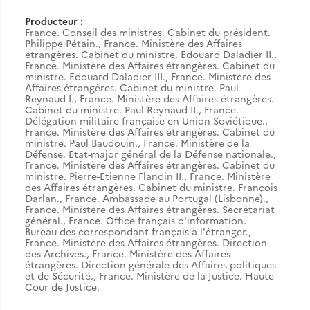
Producteur :
France. Conseil des ministres. Cabinet du président.
Philippe Pétain.
,
France. Ministère des Affaires
étrangères. Cabinet du ministre. Edouard Daladier II.
,
France. Ministère des Affaires étrangères. Cabinet du
ministre. Edouard Daladier III.
,
France. Ministère des
Affaires étrangères. Cabinet du ministre. Paul
Reynaud I.
,
France. Ministère des Affaires étrangères.
Cabinet du ministre. Paul Reynaud II.
,
France.
Délégation militaire française en Union Soviétique.
,
France. Ministère des Affaires étrangères. Cabinet du
ministre. Paul Baudouin.
,
France. Ministère de la
Défense. Etat-major général de la Défense nationale.
,
France. Ministère des Affaires étrangères. Cabinet du
ministre. Pierre-Etienne Flandin II.
,
France. Ministère
des Affaires étrangères. Cabinet du ministre. François
Darlan.
,
France. Ambassade au Portugal (Lisbonne).
,
France. Ministère des Affaires étrangères. Secrétariat
général.
,
France. Office français d'information.
Bureau des correspondant français à l'étranger.
,
France. Ministère des Affaires étrangères. Direction
des Archives.
,
France. Ministère des Affaires
étrangères. Direction générale des Affaires politiques
et de Sécurité.
,
France. Ministère de la Justice. Haute
Cour de Justice.