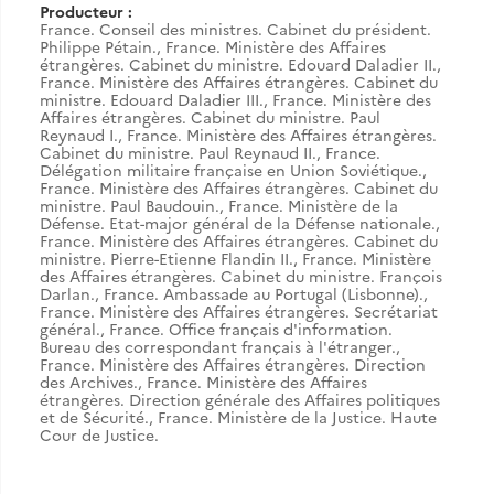
Producteur :
France. Conseil des ministres. Cabinet du président.
Philippe Pétain.
,
France. Ministère des Affaires
étrangères. Cabinet du ministre. Edouard Daladier II.
,
France. Ministère des Affaires étrangères. Cabinet du
ministre. Edouard Daladier III.
,
France. Ministère des
Affaires étrangères. Cabinet du ministre. Paul
Reynaud I.
,
France. Ministère des Affaires étrangères.
Cabinet du ministre. Paul Reynaud II.
,
France.
Délégation militaire française en Union Soviétique.
,
France. Ministère des Affaires étrangères. Cabinet du
ministre. Paul Baudouin.
,
France. Ministère de la
Défense. Etat-major général de la Défense nationale.
,
France. Ministère des Affaires étrangères. Cabinet du
ministre. Pierre-Etienne Flandin II.
,
France. Ministère
des Affaires étrangères. Cabinet du ministre. François
Darlan.
,
France. Ambassade au Portugal (Lisbonne).
,
France. Ministère des Affaires étrangères. Secrétariat
général.
,
France. Office français d'information.
Bureau des correspondant français à l'étranger.
,
France. Ministère des Affaires étrangères. Direction
des Archives.
,
France. Ministère des Affaires
étrangères. Direction générale des Affaires politiques
et de Sécurité.
,
France. Ministère de la Justice. Haute
Cour de Justice.