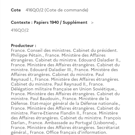
Cote
416QO/2 (Cote de commande)
Contexte : Papiers 1940 / Supplément
416QO/2
Producteur :
France. Conseil des ministres. Cabinet du président.
Philippe Pétain.
,
France. Ministère des Affaires
étrangères. Cabinet du ministre. Edouard Daladier II.
,
France. Ministère des Affaires étrangères. Cabinet du
ministre. Edouard Daladier III.
,
France. Ministère des
Affaires étrangères. Cabinet du ministre. Paul
Reynaud I.
,
France. Ministère des Affaires étrangères.
Cabinet du ministre. Paul Reynaud II.
,
France.
Délégation militaire française en Union Soviétique.
,
France. Ministère des Affaires étrangères. Cabinet du
ministre. Paul Baudouin.
,
France. Ministère de la
Défense. Etat-major général de la Défense nationale.
,
France. Ministère des Affaires étrangères. Cabinet du
ministre. Pierre-Etienne Flandin II.
,
France. Ministère
des Affaires étrangères. Cabinet du ministre. François
Darlan.
,
France. Ambassade au Portugal (Lisbonne).
,
France. Ministère des Affaires étrangères. Secrétariat
général.
,
France. Office français d'information.