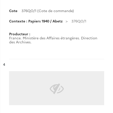
Cote
376QO/1 (Cote de commande)
Contexte : Papiers 1940 / Abetz
376QO/1
Producteur :
France. Ministère des Affaires étrangères. Direction
des Archives.
ésultat n°
4