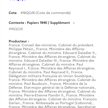
Cote
416QO/6 (Cote de commande)
Contexte : Papiers 1940 / Supplément
416QO/6
Producteur :
France. Conseil des ministres. Cabinet du président.
Philippe Pétain.
,
France. Ministère des Affaires
étrangères. Cabinet du ministre. Edouard Daladier II.
,
France. Ministère des Affaires étrangères. Cabinet du
ministre. Edouard Daladier III.
,
France. Ministère des
Affaires étrangères. Cabinet du ministre. Paul
Reynaud I.
,
France. Ministère des Affaires étrangères.
Cabinet du ministre. Paul Reynaud II.
,
France.
Délégation militaire française en Union Soviétique.
,
France. Ministère des Affaires étrangères. Cabinet du
ministre. Paul Baudouin.
,
France. Ministère de la
Défense. Etat-major général de la Défense nationale.
,
France. Ministère des Affaires étrangères. Cabinet du
ministre. Pierre-Etienne Flandin II.
,
France. Ministère
des Affaires étrangères. Cabinet du ministre. François
Darlan.
,
France. Ambassade au Portugal (Lisbonne).
,
France. Ministère des Affaires étrangères. Secrétariat