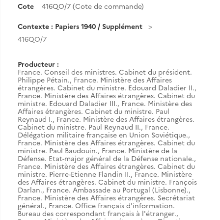
Cote
416QO/7 (Cote de commande)
Contexte : Papiers 1940 / Supplément
416QO/7
Producteur :
France. Conseil des ministres. Cabinet du président.
Philippe Pétain.
,
France. Ministère des Affaires
étrangères. Cabinet du ministre. Edouard Daladier II.
,
France. Ministère des Affaires étrangères. Cabinet du
ministre. Edouard Daladier III.
,
France. Ministère des
Affaires étrangères. Cabinet du ministre. Paul
Reynaud I.
,
France. Ministère des Affaires étrangères.
Cabinet du ministre. Paul Reynaud II.
,
France.
Délégation militaire française en Union Soviétique.
,
France. Ministère des Affaires étrangères. Cabinet du
ministre. Paul Baudouin.
,
France. Ministère de la
Défense. Etat-major général de la Défense nationale.
,
France. Ministère des Affaires étrangères. Cabinet du
ministre. Pierre-Etienne Flandin II.
,
France. Ministère
des Affaires étrangères. Cabinet du ministre. François
Darlan.
,
France. Ambassade au Portugal (Lisbonne).
,
France. Ministère des Affaires étrangères. Secrétariat
général.
,
France. Office français d'information.
Bureau des correspondant français à l'étranger.
,