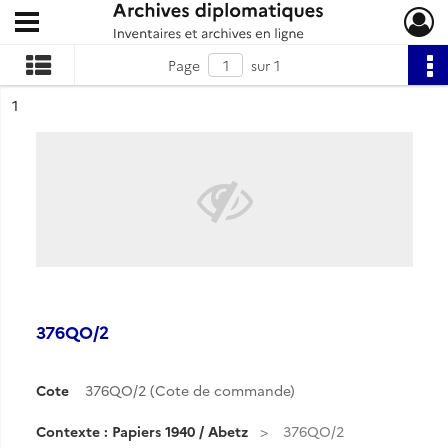
Ouvrir le menu déroulant
Archives diplomatiques
Page
sur 1
ésultat n°
1
376QO/2
Cote
376QO/2 (Cote de commande)
Contexte : Papiers 1940 / Abetz
376QO/2