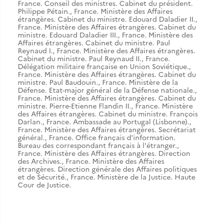
France. Conseil des ministres. Cabinet du président.
Philippe Pétain.
,
France. Ministère des Affaires
étrangères. Cabinet du ministre. Edouard Daladier II.
,
France. Ministère des Affaires étrangères. Cabinet du
ministre. Edouard Daladier III.
,
France. Ministère des
Affaires étrangères. Cabinet du ministre. Paul
Reynaud I.
,
France. Ministère des Affaires étrangères.
Cabinet du ministre. Paul Reynaud II.
,
France.
Délégation militaire française en Union Soviétique.
,
France. Ministère des Affaires étrangères. Cabinet du
ministre. Paul Baudouin.
,
France. Ministère de la
Défense. Etat-major général de la Défense nationale.
,
France. Ministère des Affaires étrangères. Cabinet du
ministre. Pierre-Etienne Flandin II.
,
France. Ministère
des Affaires étrangères. Cabinet du ministre. François
Darlan.
,
France. Ambassade au Portugal (Lisbonne).
,
France. Ministère des Affaires étrangères. Secrétariat
général.
,
France. Office français d'information.
Bureau des correspondant français à l'étranger.
,
France. Ministère des Affaires étrangères. Direction
des Archives.
,
France. Ministère des Affaires
étrangères. Direction générale des Affaires politiques
et de Sécurité.
,
France. Ministère de la Justice. Haute
Cour de Justice.