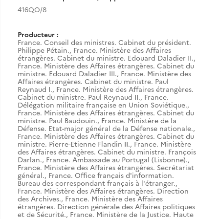
416QO/8
Producteur :
France. Conseil des ministres. Cabinet du président.
Philippe Pétain.
,
France. Ministère des Affaires
étrangères. Cabinet du ministre. Edouard Daladier II.
,
France. Ministère des Affaires étrangères. Cabinet du
ministre. Edouard Daladier III.
,
France. Ministère des
Affaires étrangères. Cabinet du ministre. Paul
Reynaud I.
,
France. Ministère des Affaires étrangères.
Cabinet du ministre. Paul Reynaud II.
,
France.
Délégation militaire française en Union Soviétique.
,
France. Ministère des Affaires étrangères. Cabinet du
ministre. Paul Baudouin.
,
France. Ministère de la
Défense. Etat-major général de la Défense nationale.
,
France. Ministère des Affaires étrangères. Cabinet du
ministre. Pierre-Etienne Flandin II.
,
France. Ministère
des Affaires étrangères. Cabinet du ministre. François
Darlan.
,
France. Ambassade au Portugal (Lisbonne).
,
France. Ministère des Affaires étrangères. Secrétariat
général.
,
France. Office français d'information.
Bureau des correspondant français à l'étranger.
,
France. Ministère des Affaires étrangères. Direction
des Archives.
,
France. Ministère des Affaires
étrangères. Direction générale des Affaires politiques
et de Sécurité.
,
France. Ministère de la Justice. Haute