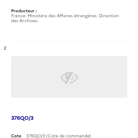
Producteur :
France. Ministère des Affaires étrangères. Direction
des Archives.
ésultat n°
2
376QO/3
Cote
376QO/3 (Cote de commande)