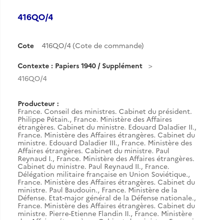
416QO/4
Cote
416QO/4 (Cote de commande)
Contexte : Papiers 1940 / Supplément
416QO/4
Producteur :
France. Conseil des ministres. Cabinet du président.
Philippe Pétain.
,
France. Ministère des Affaires
étrangères. Cabinet du ministre. Edouard Daladier II.
,
France. Ministère des Affaires étrangères. Cabinet du
ministre. Edouard Daladier III.
,
France. Ministère des
Affaires étrangères. Cabinet du ministre. Paul
Reynaud I.
,
France. Ministère des Affaires étrangères.
Cabinet du ministre. Paul Reynaud II.
,
France.
Délégation militaire française en Union Soviétique.
,
France. Ministère des Affaires étrangères. Cabinet du
ministre. Paul Baudouin.
,
France. Ministère de la
Défense. Etat-major général de la Défense nationale.
,
France. Ministère des Affaires étrangères. Cabinet du
ministre. Pierre-Etienne Flandin II.
,
France. Ministère