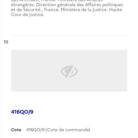
étrangères. Direction générale des Affaires politiques
et de Sécurité.
,
France. Ministère de la Justice. Haute
Cour de Justice.
ésultat n°
10
416QO/9
Cote
416QO/9 (Cote de commande)