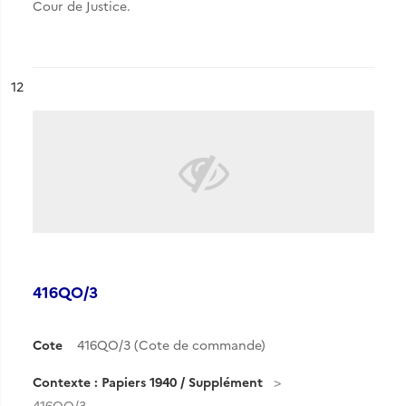
Cour de Justice.
ésultat n°
12
416QO/3
Cote
416QO/3 (Cote de commande)
Contexte : Papiers 1940 / Supplément
416QO/3