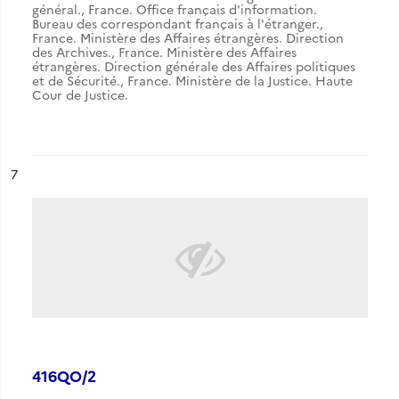
général.
,
France. Office français d'information.
Bureau des correspondant français à l'étranger.
,
France. Ministère des Affaires étrangères. Direction
des Archives.
,
France. Ministère des Affaires
étrangères. Direction générale des Affaires politiques
et de Sécurité.
,
France. Ministère de la Justice. Haute
Cour de Justice.
ésultat n°
7
416QO/2