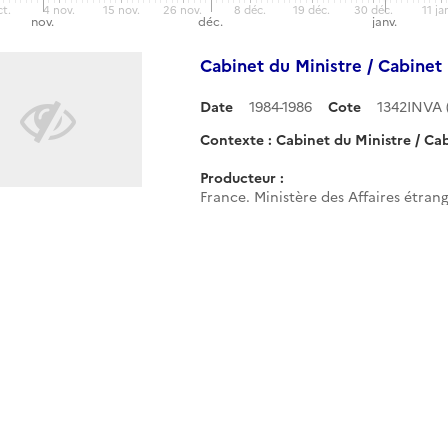
ct.
4 nov.
15 nov.
26 nov.
8 déc.
19 déc.
30 déc.
11 ja
DUMAS et 
nov.
déc.
janv.
RAIMOND
Bureau d
Cabinet du Ministre / Cabine
Cabinet
Date
1984-1986
Cote
1342INVA
Contexte : Cabinet du Ministre / Ca
Producteur :
France. Ministère des Affaires étran