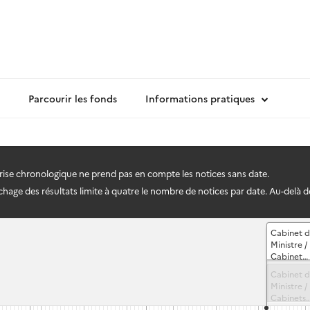
Parcourir les fonds
Informations pratiques
frise chronologique ne prend pas en compte les notices sans date.
hage des résultats limite à quatre le nombre de notices par date. Au-delà de q
Cabinet 
Ministre /
Cabinet
Roland
Cabinet 
DUMAS.
Ministre /
Conseils 
Cabinets
ministres
Roland