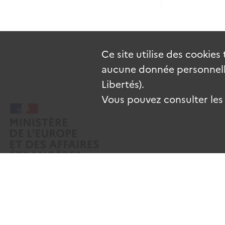
Ce site utilise des
cookies
aucune donnée personnelle
Libertés).
Vous pouvez consulter les c
Mentions légales
Données personnelles
CGU
Gestion des cooki
Sauf mention contraire, tous les contenus de ce site sont sous
licence etal