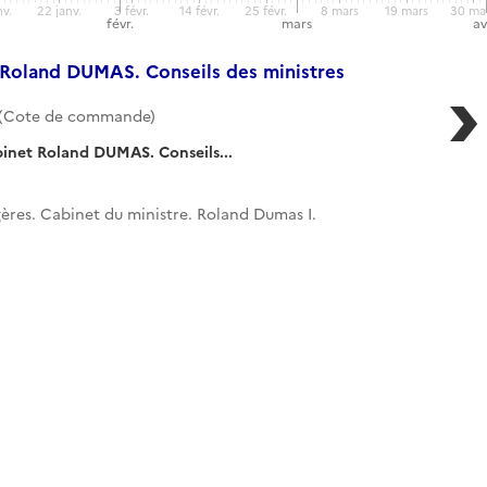
nv.
22 janv.
3 févr.
14 févr.
25 févr.
8 mars
19 mars
30 ma
J.-B.
févr.
mars
av
 /
u
t Roland DUMAS. Conseils des ministres
 (Cote de commande)
binet Roland DUMAS. Conseils...
gères. Cabinet du ministre. Roland Dumas I.