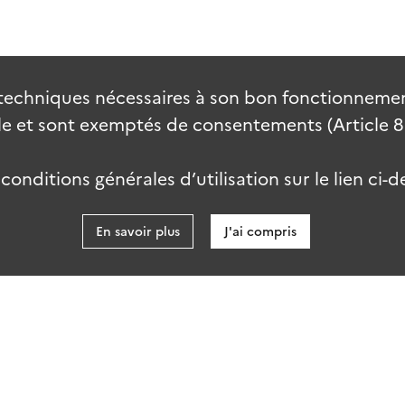
techniques nécessaires à son bon fonctionnement
 et sont exemptés de consentements (Article 82 
onditions générales d’utilisation sur le lien ci-d
En savoir plus
J'ai compris
data.go
es
Accessibilité : partiellement conforme
ab-2.0