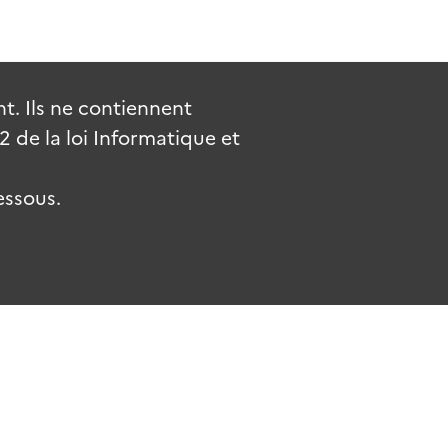
. Ils ne contiennent
de la loi Informatique et
essous.
uv.fr
gouvernement.fr
legifrance.gouv.fr
service-public.fr