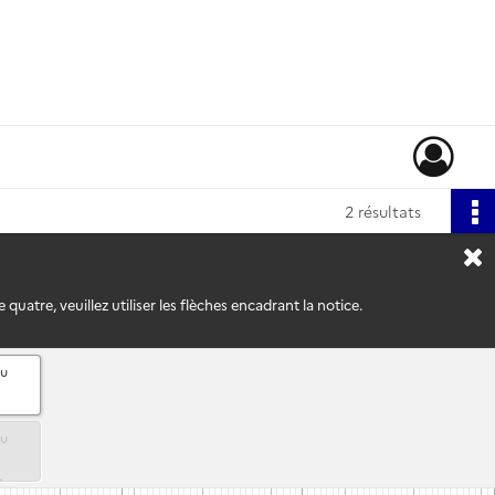
2 résultats
uatre, veuillez utiliser les flèches encadrant la notice.
du
du
des