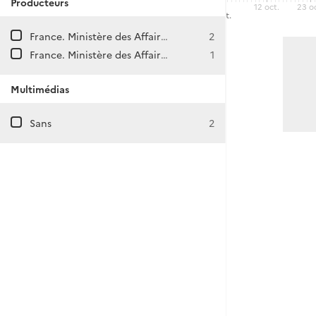
Producteurs
12 oct.
23 o
sept.
oct.
France. Ministère des Affaires étrangères. Cabinet du ministre. Roland Dumas I.
2
France. Ministère des Affaires étrangères. Cabinet du ministre. Jean-Bernard Raimond.
1
Multimédias
Sans
2