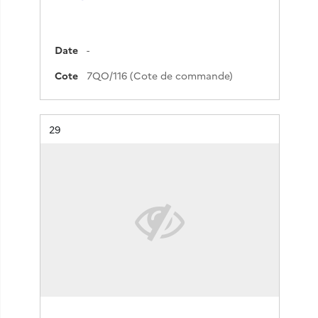
Date
-
Cote
7QO/116 (Cote de commande)
Résultat n°
29