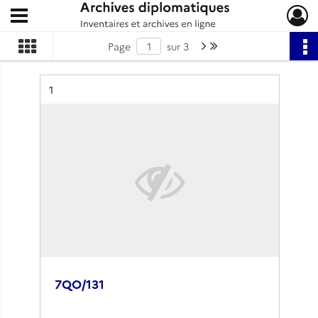
Ouvrir le menu déroulant
Archives diplomatiques
Page suivante : 1/3
Dernière page
Page
sur 3
Résultat n°
1
7QO/131