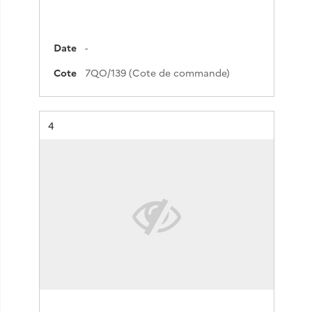
Date
-
Cote
7QO/139 (Cote de commande)
Résultat n°
4