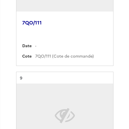
7QO/111
Date
-
Cote
7QO/111 (Cote de commande)
Résultat n°
9