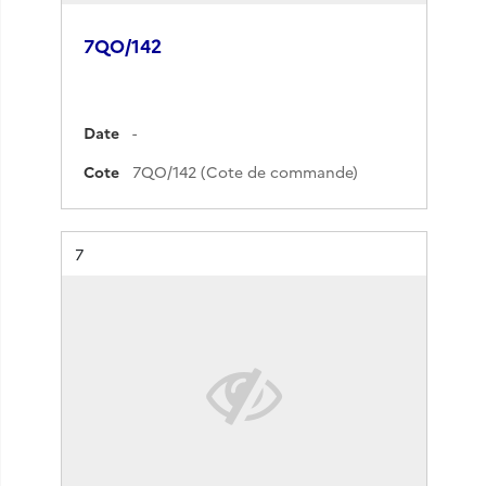
7QO/142
Date
-
Cote
7QO/142 (Cote de commande)
Résultat n°
7