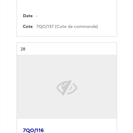
Date
-
Cote
7QO/137 (Cote de commande)
Résultat n°
28
7QO/116