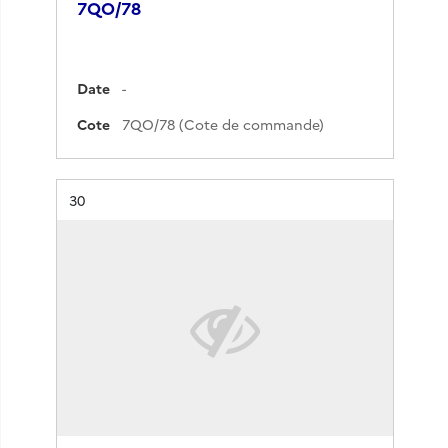
7QO/78
Date
-
Cote
7QO/78 (Cote de commande)
Résultat n°
30