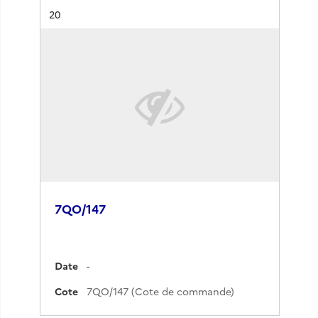
Résultat n°
20
7QO/147
Date
-
Cote
7QO/147 (Cote de commande)