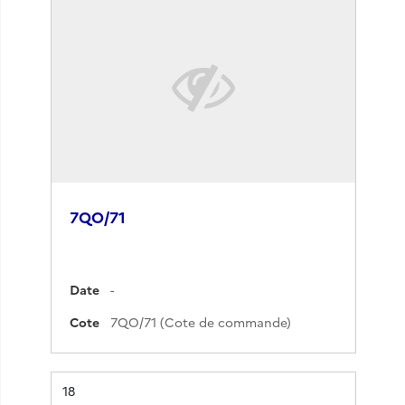
7QO/71
Date
-
Cote
7QO/71 (Cote de commande)
Résultat n°
18