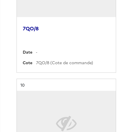
7QO/8
Date
-
Cote
7QO/8 (Cote de commande)
Résultat n°
10