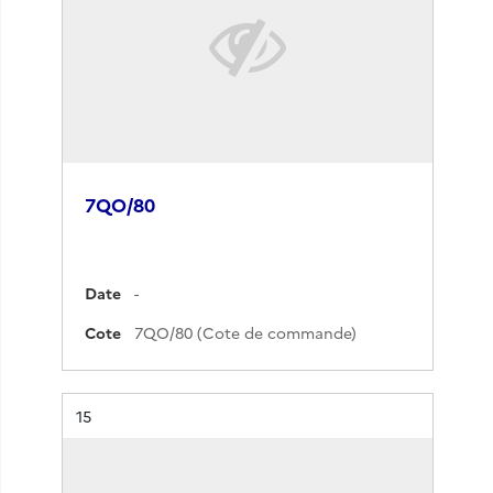
7QO/80
Date
-
Cote
7QO/80 (Cote de commande)
Résultat n°
15