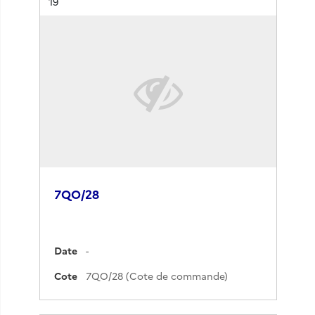
Résultat n°
19
7QO/28
Date
-
Cote
7QO/28 (Cote de commande)