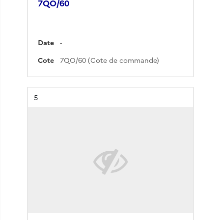
7QO/60
Date
-
Cote
7QO/60 (Cote de commande)
Résultat n°
5