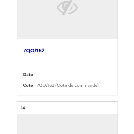
7QO/162
Date
-
Cote
7QO/162 (Cote de commande)
Résultat n°
14