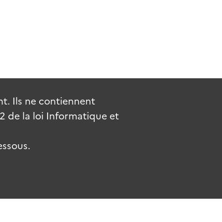
. Ils ne contiennent
de la loi Informatique et
essous.
uv.fr
gouvernement.fr
legifrance.gouv.fr
service-public.fr