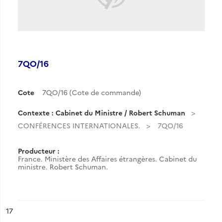
7QO/16
Cote
7QO/16 (Cote de commande)
Contexte : Cabinet du Ministre / Robert Schuman
CONFÉRENCES INTERNATIONALES.
7QO/16
Producteur :
France. Ministère des Affaires étrangères. Cabinet du
ministre. Robert Schuman.
ésultat n°
17