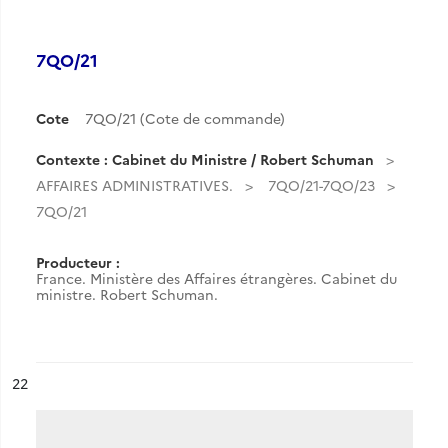
7QO/21
Cote
7QO/21 (Cote de commande)
Contexte : Cabinet du Ministre / Robert Schuman
AFFAIRES ADMINISTRATIVES.
7QO/21-7QO/23
7QO/21
Producteur :
France. Ministère des Affaires étrangères. Cabinet du
ministre. Robert Schuman.
ésultat n°
22