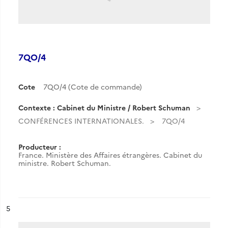
7QO/4
Cote
7QO/4 (Cote de commande)
Contexte : Cabinet du Ministre / Robert Schuman
CONFÉRENCES INTERNATIONALES.
7QO/4
Producteur :
France. Ministère des Affaires étrangères. Cabinet du
ministre. Robert Schuman.
ésultat n°
5