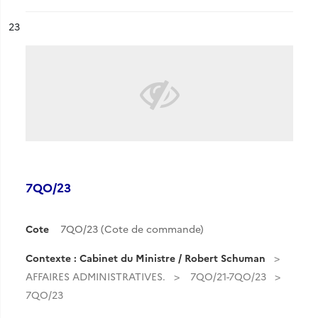
ésultat n°
23
7QO/23
Cote
7QO/23 (Cote de commande)
Contexte : Cabinet du Ministre / Robert Schuman
AFFAIRES ADMINISTRATIVES.
7QO/21-7QO/23
7QO/23