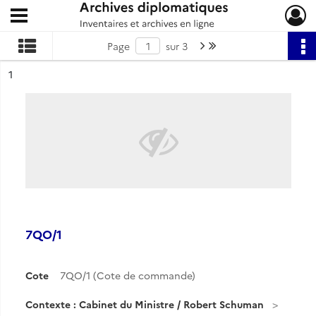
Ouvrir le menu déroulant
Archives diplomatiques
Page suivante : 1/3
Dernière page
Page
sur 3
ésultat n°
1
7QO/1
Cote
7QO/1 (Cote de commande)
Contexte : Cabinet du Ministre / Robert Schuman