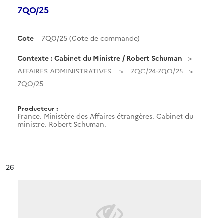
7QO/25
Cote
7QO/25 (Cote de commande)
Contexte : Cabinet du Ministre / Robert Schuman
AFFAIRES ADMINISTRATIVES.
7QO/24-7QO/25
7QO/25
Producteur :
France. Ministère des Affaires étrangères. Cabinet du
ministre. Robert Schuman.
ésultat n°
26