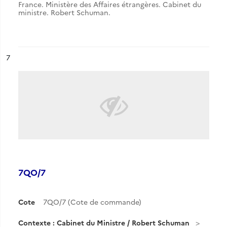
France. Ministère des Affaires étrangères. Cabinet du
ministre. Robert Schuman.
ésultat n°
7
7QO/7
Cote
7QO/7 (Cote de commande)
Contexte : Cabinet du Ministre / Robert Schuman