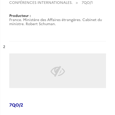
CONFÉRENCES INTERNATIONALES.
7QO/1
Producteur :
France. Ministère des Affaires étrangères. Cabinet du
ministre. Robert Schuman.
ésultat n°
2
7QO/2