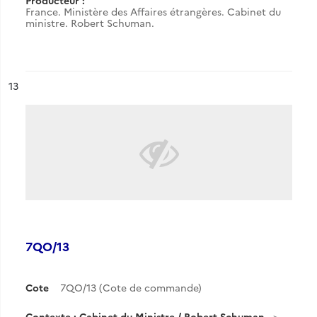
Producteur :
France. Ministère des Affaires étrangères. Cabinet du
ministre. Robert Schuman.
ésultat n°
13
7QO/13
Cote
7QO/13 (Cote de commande)
Contexte : Cabinet du Ministre / Robert Schuman