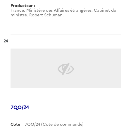
Producteur :
France. Ministère des Affaires étrangères. Cabinet du
ministre. Robert Schuman.
ésultat n°
24
7QO/24
Cote
7QO/24 (Cote de commande)