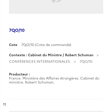
7QO/10
Cote
7QO/10 (Cote de commande)
Contexte : Cabinet du Ministre / Robert Schuman
CONFÉRENCES INTERNATIONALES.
7QO/10
Producteur :
France. Ministère des Affaires étrangères. Cabinet du
ministre. Robert Schuman.
ésultat n°
11