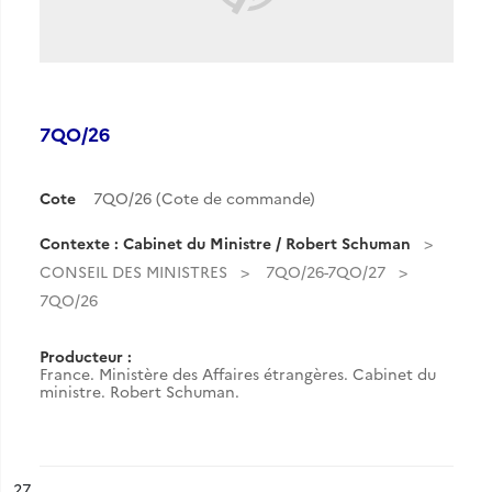
7QO/26
Cote
7QO/26 (Cote de commande)
Contexte : Cabinet du Ministre / Robert Schuman
CONSEIL DES MINISTRES
7QO/26-7QO/27
7QO/26
Producteur :
France. Ministère des Affaires étrangères. Cabinet du
ministre. Robert Schuman.
ésultat n°
27