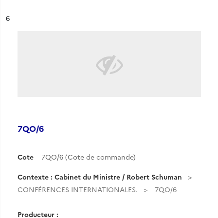
ésultat n°
6
7QO/6
Cote
7QO/6 (Cote de commande)
Contexte : Cabinet du Ministre / Robert Schuman
CONFÉRENCES INTERNATIONALES.
7QO/6
Producteur :