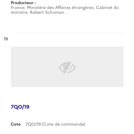
Producteur :
France. Ministère des Affaires étrangères. Cabinet du
ministre. Robert Schuman.
ésultat n°
19
7QO/19
Cote
7QO/19 (Cote de commande)