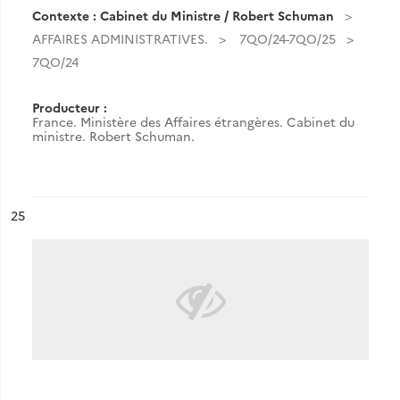
Contexte : Cabinet du Ministre / Robert Schuman
AFFAIRES ADMINISTRATIVES.
7QO/24-7QO/25
7QO/24
Producteur :
France. Ministère des Affaires étrangères. Cabinet du
ministre. Robert Schuman.
ésultat n°
25