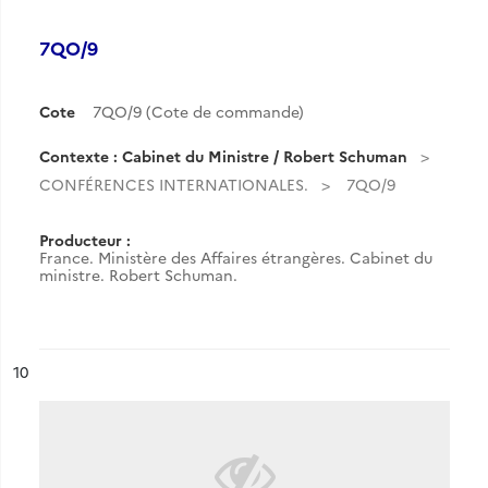
7QO/9
Cote
7QO/9 (Cote de commande)
Contexte : Cabinet du Ministre / Robert Schuman
CONFÉRENCES INTERNATIONALES.
7QO/9
Producteur :
France. Ministère des Affaires étrangères. Cabinet du
ministre. Robert Schuman.
ésultat n°
10