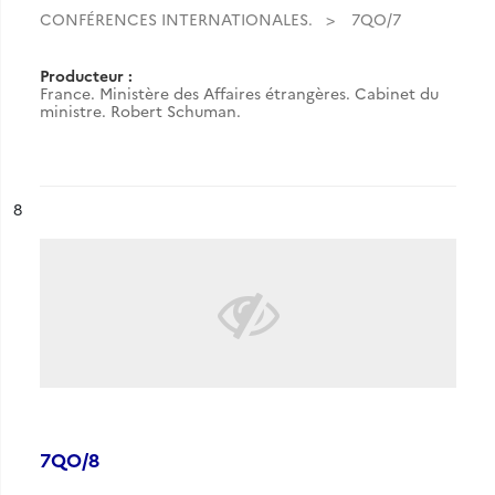
CONFÉRENCES INTERNATIONALES.
7QO/7
Producteur :
France. Ministère des Affaires étrangères. Cabinet du
ministre. Robert Schuman.
ésultat n°
8
7QO/8