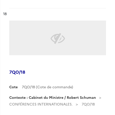
ésultat n°
18
7QO/18
Cote
7QO/18 (Cote de commande)
Contexte : Cabinet du Ministre / Robert Schuman
CONFÉRENCES INTERNATIONALES.
7QO/18