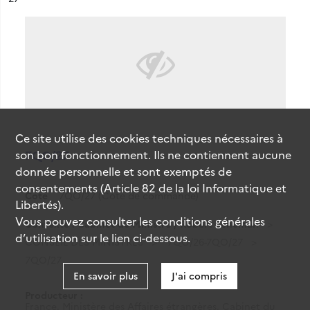
Ce site utilise des
cookies
techniques nécessaires à
son bon fonctionnement. Ils ne contiennent aucune
7QO/27
donnée personnelle et sont exemptés de
consentements (Article 82 de la loi Informatique et
Cote
7QO/27 (Cote de commande)
Libertés).
Vous pouvez consulter les conditions générales
Contexte : Cabinet du Ministre / Robert Schuman
d’utilisation sur le lien ci-dessous.
CONSEIL DES MINISTRES
7QO/26-7QO/27
7QO/27
En savoir plus
J'ai compris
Producteur :
France. Ministère des Affaires étrangères. Cabinet du