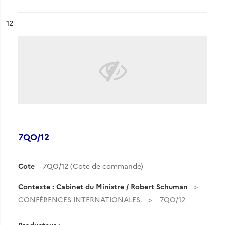
ésultat n°
12
7QO/12
Cote
7QO/12 (Cote de commande)
Contexte : Cabinet du Ministre / Robert Schuman
CONFÉRENCES INTERNATIONALES.
7QO/12