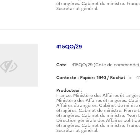
étrangères. Cabinet du ministre. Franço
Secrétariat général.
415QO/29
Cote
415QO/29 (Cote de commande)
Contexte : Papiers 1940 / Rochat
4
Producteur :
France. Ministère des Affaires étrangèr
Ministère des Affaires étrangères. Cabin
Affaires étrangères. Cabinet du ministre.
étragères. Cabinet du ministre. Pierre-E
étrangères. Cabinet du ministre. Yvon 
Direction générale des Affaires politiqu
étrangères. Cabinet du ministre. Franço
Secrétariat général.