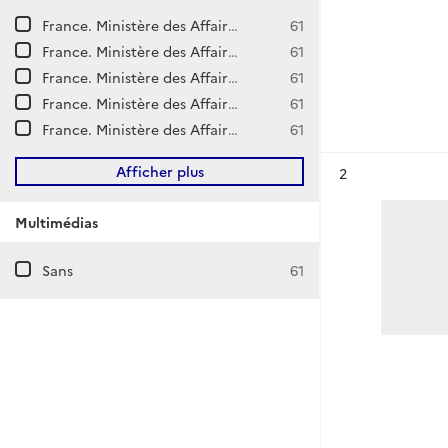
France. Ministère des Affaires étrangères. Cabinet du ministre. Edouard Daladier I.
61
France. Ministère des Affaires étrangères. Cabinet du ministre. François Darlan.
61
France. Ministère des Affaires étrangères. Cabinet du ministre. Louis Barthou II.
61
France. Ministère des Affaires étrangères. Cabinet du ministre. Pierre Laval II.
61
France. Ministère des Affaires étrangères. Cabinet du ministre. Pierre-Etienne Flandin I.
61
Afficher plus
Résultat n°
2
Multimédias
Sans
61