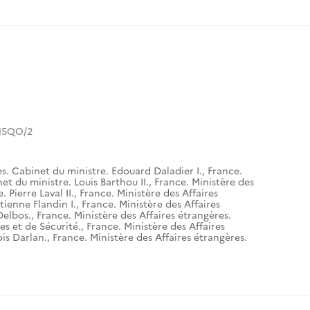
15QO/2
es. Cabinet du ministre. Edouard Daladier I.
,
France.
et du ministre. Louis Barthou II.
,
France. Ministère des
 Pierre Laval II.
,
France. Ministère des Affaires
tienne Flandin I.
,
France. Ministère des Affaires
Delbos.
,
France. Ministère des Affaires étrangères.
es et de Sécurité.
,
France. Ministère des Affaires
is Darlan.
,
France. Ministère des Affaires étrangères.