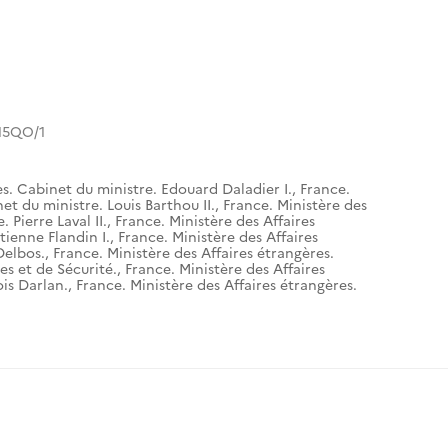
15QO/1
es. Cabinet du ministre. Edouard Daladier I.
,
France.
et du ministre. Louis Barthou II.
,
France. Ministère des
 Pierre Laval II.
,
France. Ministère des Affaires
tienne Flandin I.
,
France. Ministère des Affaires
Delbos.
,
France. Ministère des Affaires étrangères.
es et de Sécurité.
,
France. Ministère des Affaires
is Darlan.
,
France. Ministère des Affaires étrangères.