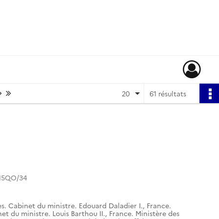
Page suivante : 1/4
Dernière page
20
61 résultats
15QO/34
es. Cabinet du ministre. Edouard Daladier I.
,
France.
et du ministre. Louis Barthou II.
,
France. Ministère des