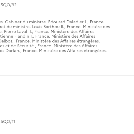
15QO/32
es. Cabinet du ministre. Edouard Daladier I.
,
France.
et du ministre. Louis Barthou II.
,
France. Ministère des
 Pierre Laval II.
,
France. Ministère des Affaires
tienne Flandin I.
,
France. Ministère des Affaires
Delbos.
,
France. Ministère des Affaires étrangères.
es et de Sécurité.
,
France. Ministère des Affaires
is Darlan.
,
France. Ministère des Affaires étrangères.
15QO/11