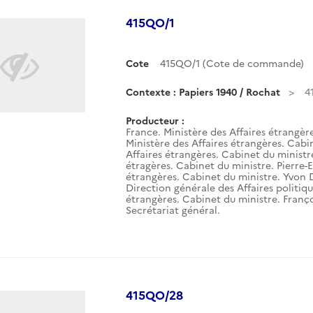
415QO/1
Cote
415QO/1 (Cote de commande)
Contexte : Papiers 1940 / Rochat
4
Producteur :
France. Ministère des Affaires étrangèr
Ministère des Affaires étrangères. Cabin
Affaires étrangères. Cabinet du ministre.
étragères. Cabinet du ministre. Pierre-E
étrangères. Cabinet du ministre. Yvon 
Direction générale des Affaires politiqu
étrangères. Cabinet du ministre. Franço
Secrétariat général.
415QO/28