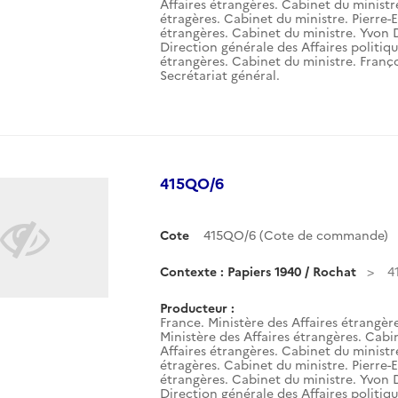
Affaires étrangères. Cabinet du ministre.
étragères. Cabinet du ministre. Pierre-E
étrangères. Cabinet du ministre. Yvon 
Direction générale des Affaires politiqu
étrangères. Cabinet du ministre. Franço
Secrétariat général.
415QO/6
Cote
415QO/6 (Cote de commande)
Contexte : Papiers 1940 / Rochat
4
Producteur :
France. Ministère des Affaires étrangèr
Ministère des Affaires étrangères. Cabin
Affaires étrangères. Cabinet du ministre.
étragères. Cabinet du ministre. Pierre-E
étrangères. Cabinet du ministre. Yvon 
Direction générale des Affaires politiqu