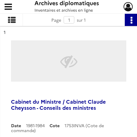
Ouvrir le menu déroulant
Archives diplomatiques
Page
sur 1
ésultat n°
1
Cabinet du Ministre / Cabinet Claude
Cheysson - Conseils des ministres
Date
1981-1984
Cote
1753INVA (Cote de
commande)