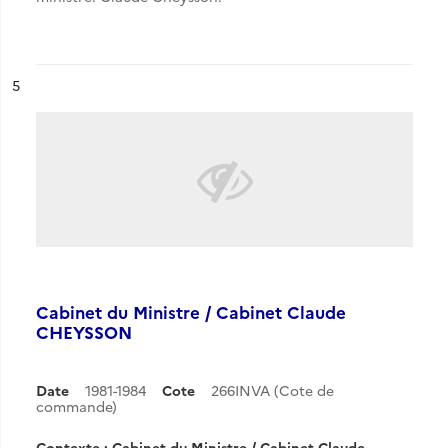
ésultat n°
5
Cabinet du Ministre / Cabinet Claude
CHEYSSON
Date
1981-1984
Cote
266INVA (Cote de
commande)
Contexte : Cabinet du Ministre / Cabinet Claude