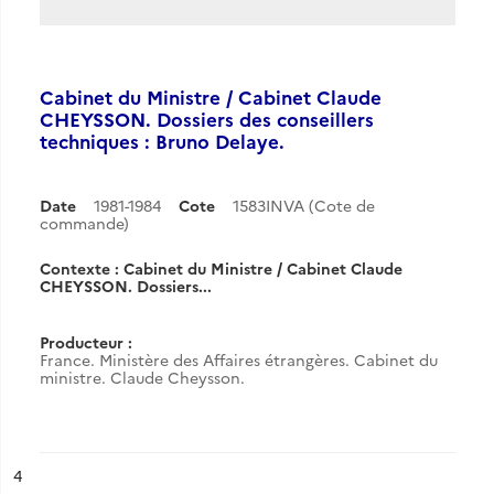
Cabinet du Ministre / Cabinet Claude
CHEYSSON. Dossiers des conseillers
techniques : Bruno Delaye.
Date
1981-1984
Cote
1583INVA (Cote de
commande)
Contexte : Cabinet du Ministre / Cabinet Claude
CHEYSSON. Dossiers...
Producteur :
France. Ministère des Affaires étrangères. Cabinet du
ministre. Claude Cheysson.
ésultat n°
4