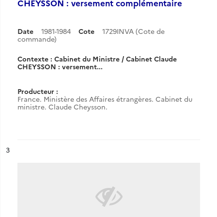
CHEYSSON : versement complémentaire
Date
1981-1984
Cote
1729INVA (Cote de
commande)
Contexte : Cabinet du Ministre / Cabinet Claude
CHEYSSON : versement...
Producteur :
France. Ministère des Affaires étrangères. Cabinet du
ministre. Claude Cheysson.
ésultat n°
3