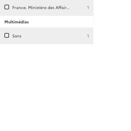
France. Ministère des Affaires étrangères. Cabinet du Ministre délégué chargé des Affaires européennes. Elisabeth Guigou.
1
Multimédias
Sans
1