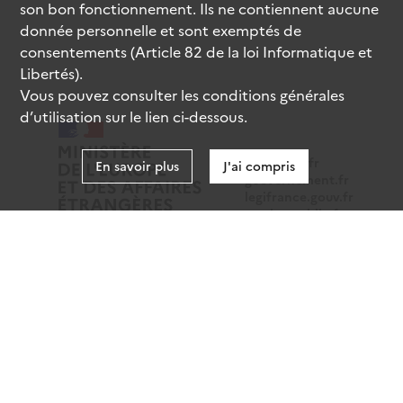
son bon fonctionnement. Ils ne contiennent aucune
donnée personnelle et sont exemptés de
consentements (Article 82 de la loi Informatique et
Libertés).
Vous pouvez consulter les conditions générales
d’utilisation sur le lien ci-dessous.
data.gouv.fr
En savoir plus
J'ai compris
gouvernement.fr
legifrance.gouv.fr
service-public.fr
Mentions légales
Données personnelles
CGU
Gestion des cookies
Accessibilité : partiellement conforme
Sauf mention contraire, tous les contenus de ce site sont
sous
licence etalab-2.0