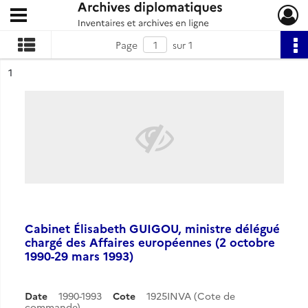
Ouvrir le menu déroulant
Archives diplomatiques
Page
sur 1
ésultat n°
1
Cabinet Élisabeth GUIGOU, ministre délégué
chargé des Affaires européennes (2 octobre
1990-29 mars 1993)
Date
1990-1993
Cote
1925INVA (Cote de
commande)