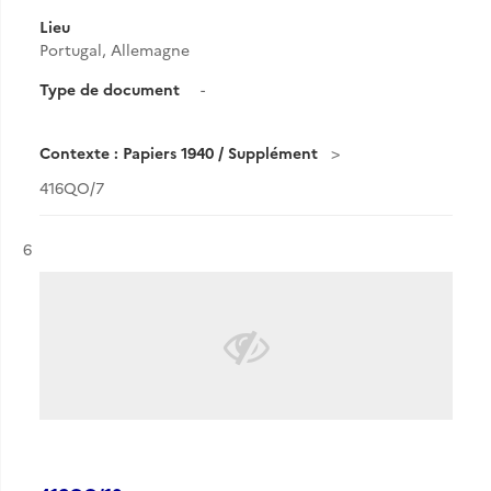
Lieu
Portugal, Allemagne
Type de document
-
Contexte : Papiers 1940 / Supplément
416QO/7
Résultat n°
6