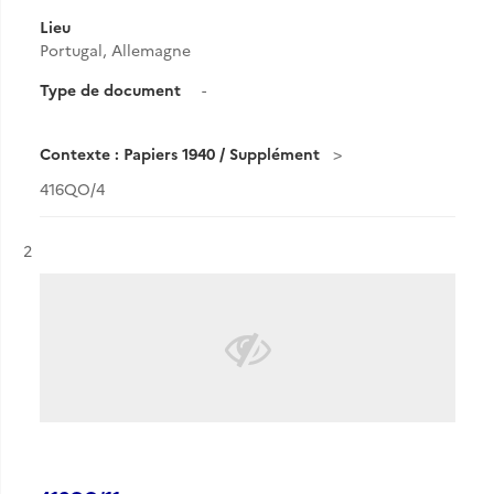
Lieu
Portugal, Allemagne
Type de document
-
Contexte : Papiers 1940 / Supplément
416QO/4
Résultat n°
2