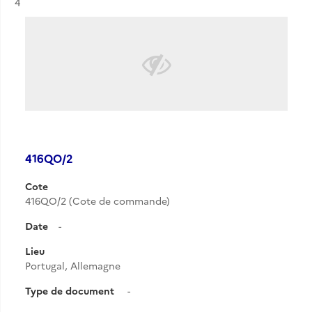
Résultat n°
4
416QO/2
Cote
416QO/2 (Cote de commande)
Date
-
Lieu
Portugal, Allemagne
Type de document
-