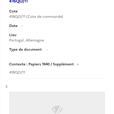
416QO/11
Cote
416QO/11 (Cote de commande)
Date
-
Lieu
Portugal, Allemagne
Type de document
-
Contexte : Papiers 1940 / Supplément
416QO/11
Résultat n°
3