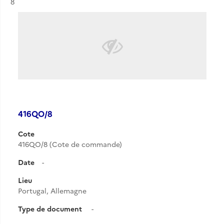
Résultat n°
8
416QO/8
Cote
416QO/8 (Cote de commande)
Date
-
Lieu
Portugal, Allemagne
Type de document
-