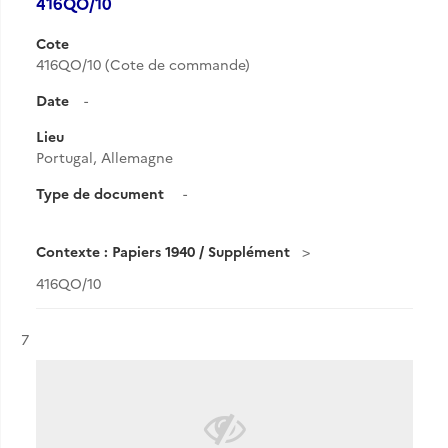
416QO/10
Cote
416QO/10 (Cote de commande)
Date
-
Lieu
Portugal, Allemagne
Type de document
-
Contexte : Papiers 1940 / Supplément
416QO/10
Résultat n°
7