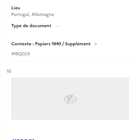
Lieu
Portugal, Allemagne
Type de document
-
Contexte : Papiers 1940 / Supplément
416QO/3
Résultat n°
10