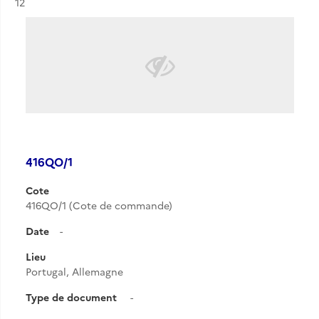
Résultat n°
12
416QO/1
Cote
416QO/1 (Cote de commande)
Date
-
Lieu
Portugal, Allemagne
Type de document
-