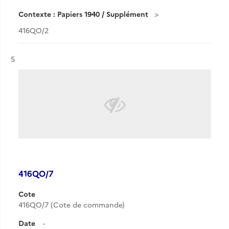
Contexte : Papiers 1940 / Supplément
416QO/2
Résultat n°
5
416QO/7
Cote
416QO/7 (Cote de commande)
Date
-