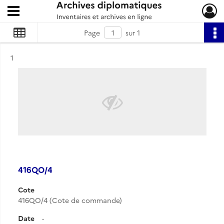
Ouvrir le menu déroulant
Archives diplomatiques
Page
sur 1
Résultat n°
1
416QO/4
Cote
416QO/4 (Cote de commande)
Date
-