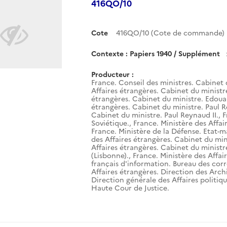
416QO/10
Cote
416QO/10 (Cote de commande)
Contexte : Papiers 1940 / Supplément
Producteur :
France. Conseil des ministres. Cabinet 
Affaires étrangères. Cabinet du ministr
étrangères. Cabinet du ministre. Edouar
étrangères. Cabinet du ministre. Paul R
Cabinet du ministre. Paul Reynaud II.
,
F
Soviétique.
,
France. Ministère des Affai
France. Ministère de la Défense. Etat-m
des Affaires étrangères. Cabinet du mini
Affaires étrangères. Cabinet du ministr
(Lisbonne).
,
France. Ministère des Affai
français d'information. Bureau des corr
Affaires étrangères. Direction des Arch
Direction générale des Affaires politiqu
Haute Cour de Justice.