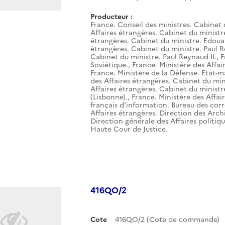
Producteur :
France. Conseil des ministres. Cabinet 
Affaires étrangères. Cabinet du ministr
étrangères. Cabinet du ministre. Edouar
étrangères. Cabinet du ministre. Paul R
Cabinet du ministre. Paul Reynaud II.
,
F
Soviétique.
,
France. Ministère des Affai
France. Ministère de la Défense. Etat-m
des Affaires étrangères. Cabinet du mini
Affaires étrangères. Cabinet du ministr
(Lisbonne).
,
France. Ministère des Affai
français d'information. Bureau des corr
Affaires étrangères. Direction des Arch
Direction générale des Affaires politiqu
Haute Cour de Justice.
416QO/2
Cote
416QO/2 (Cote de commande)