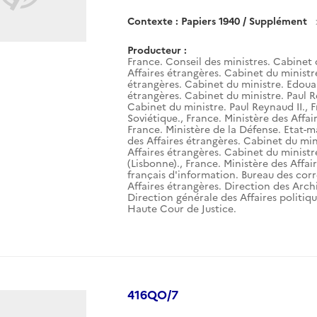
Contexte : Papiers 1940 / Supplément
Producteur :
France. Conseil des ministres. Cabinet 
Affaires étrangères. Cabinet du ministr
étrangères. Cabinet du ministre. Edouar
étrangères. Cabinet du ministre. Paul R
Cabinet du ministre. Paul Reynaud II.
,
F
Soviétique.
,
France. Ministère des Affai
France. Ministère de la Défense. Etat-m
des Affaires étrangères. Cabinet du mini
Affaires étrangères. Cabinet du ministr
(Lisbonne).
,
France. Ministère des Affai
français d'information. Bureau des corr
Affaires étrangères. Direction des Arch
Direction générale des Affaires politiqu
Haute Cour de Justice.
416QO/7