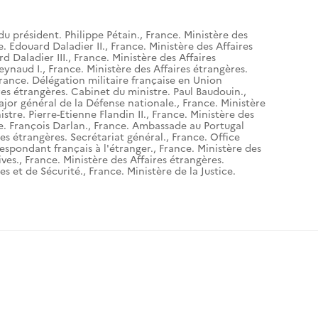
du président. Philippe Pétain.
,
France. Ministère des
e. Edouard Daladier II.
,
France. Ministère des Affaires
d Daladier III.
,
France. Ministère des Affaires
eynaud I.
,
France. Ministère des Affaires étrangères.
rance. Délégation militaire française en Union
res étrangères. Cabinet du ministre. Paul Baudouin.
,
ajor général de la Défense nationale.
,
France. Ministère
stre. Pierre-Etienne Flandin II.
,
France. Ministère des
e. François Darlan.
,
France. Ambassade au Portugal
res étrangères. Secrétariat général.
,
France. Office
espondant français à l'étranger.
,
France. Ministère des
ives.
,
France. Ministère des Affaires étrangères.
es et de Sécurité.
,
France. Ministère de la Justice.