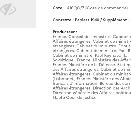
Cote
416QO/7 (Cote de commande)
Contexte : Papiers 1940 / Supplément
Producteur :
France. Conseil des ministres. Cabinet 
Affaires étrangères. Cabinet du ministr
étrangères. Cabinet du ministre. Edouar
étrangères. Cabinet du ministre. Paul R
Cabinet du ministre. Paul Reynaud II.
,
F
Soviétique.
,
France. Ministère des Affai
France. Ministère de la Défense. Etat-m
des Affaires étrangères. Cabinet du mini
Affaires étrangères. Cabinet du ministr
(Lisbonne).
,
France. Ministère des Affai
français d'information. Bureau des corr
Affaires étrangères. Direction des Arch
Direction générale des Affaires politiqu
Haute Cour de Justice.