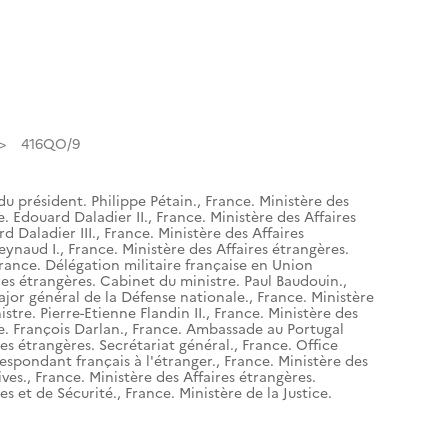
416QO/9
du président. Philippe Pétain.
,
France. Ministère des
e. Edouard Daladier II.
,
France. Ministère des Affaires
d Daladier III.
,
France. Ministère des Affaires
eynaud I.
,
France. Ministère des Affaires étrangères.
rance. Délégation militaire française en Union
res étrangères. Cabinet du ministre. Paul Baudouin.
,
ajor général de la Défense nationale.
,
France. Ministère
stre. Pierre-Etienne Flandin II.
,
France. Ministère des
e. François Darlan.
,
France. Ambassade au Portugal
res étrangères. Secrétariat général.
,
France. Office
espondant français à l'étranger.
,
France. Ministère des
ives.
,
France. Ministère des Affaires étrangères.
es et de Sécurité.
,
France. Ministère de la Justice.