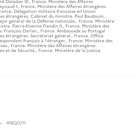
d Daladier III.
,
France. Ministère des Affaires
eynaud I.
,
France. Ministère des Affaires étrangères.
rance. Délégation militaire française en Union
res étrangères. Cabinet du ministre. Paul Baudouin.
,
ajor général de la Défense nationale.
,
France. Ministère
stre. Pierre-Etienne Flandin II.
,
France. Ministère des
e. François Darlan.
,
France. Ambassade au Portugal
res étrangères. Secrétariat général.
,
France. Office
espondant français à l'étranger.
,
France. Ministère des
ives.
,
France. Ministère des Affaires étrangères.
es et de Sécurité.
,
France. Ministère de la Justice.
416QO/11