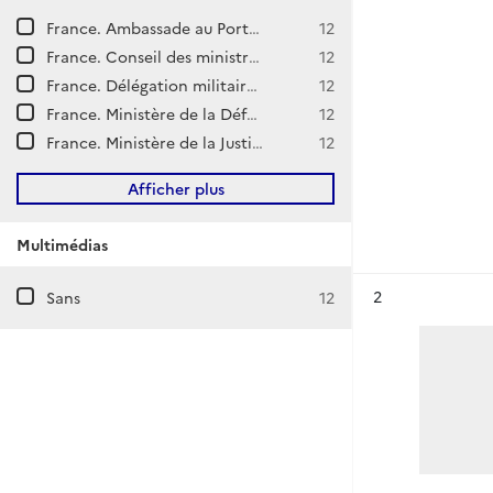
France. Ambassade au Portugal (Lisbonne)
12
France. Conseil des ministres. Cabinet du président. Philippe Pétain.
12
France. Délégation militaire française en Union soviétique.
12
France. Ministère de la Défense nationale. État-major général de la Défense nationale.
12
France. Ministère de la Justice. Haute Cour de Justice.
12
Afficher plus
Multimédias
Résultat n°
2
Sans
12