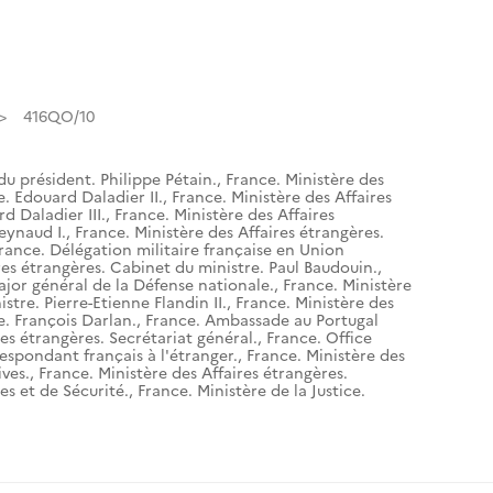
416QO/10
du président. Philippe Pétain.
,
France. Ministère des
e. Edouard Daladier II.
,
France. Ministère des Affaires
d Daladier III.
,
France. Ministère des Affaires
eynaud I.
,
France. Ministère des Affaires étrangères.
rance. Délégation militaire française en Union
res étrangères. Cabinet du ministre. Paul Baudouin.
,
ajor général de la Défense nationale.
,
France. Ministère
stre. Pierre-Etienne Flandin II.
,
France. Ministère des
e. François Darlan.
,
France. Ambassade au Portugal
res étrangères. Secrétariat général.
,
France. Office
espondant français à l'étranger.
,
France. Ministère des
ives.
,
France. Ministère des Affaires étrangères.
es et de Sécurité.
,
France. Ministère de la Justice.