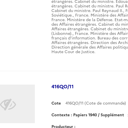
étrangères. Cabinet du ministre. Edouar
étrangères. Cabinet du ministre. Paul R
Cabinet du ministre. Paul Reynaud II.
,
F
Soviétique.
,
France. Ministère des Affai
France. Ministère de la Défense. Etat-m
des Affaires étrangères. Cabinet du mini
Affaires étrangères. Cabinet du ministr
(Lisbonne).
,
France. Ministère des Affai
français d'information. Bureau des corr
Affaires étrangères. Direction des Arch
Direction générale des Affaires politiqu
Haute Cour de Justice.
416QO/11
Cote
416QO/11 (Cote de commande)
Contexte : Papiers 1940 / Supplément
Producteur :