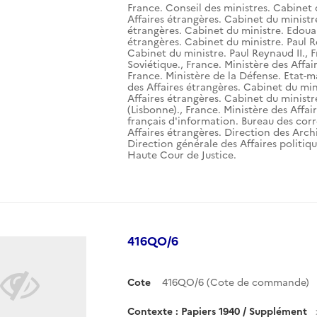
France. Conseil des ministres. Cabinet 
Affaires étrangères. Cabinet du ministr
étrangères. Cabinet du ministre. Edouar
étrangères. Cabinet du ministre. Paul R
Cabinet du ministre. Paul Reynaud II.
,
F
Soviétique.
,
France. Ministère des Affai
France. Ministère de la Défense. Etat-m
des Affaires étrangères. Cabinet du mini
Affaires étrangères. Cabinet du ministr
(Lisbonne).
,
France. Ministère des Affai
français d'information. Bureau des corr
Affaires étrangères. Direction des Arch
Direction générale des Affaires politiqu
Haute Cour de Justice.
416QO/6
Cote
416QO/6 (Cote de commande)
Contexte : Papiers 1940 / Supplément