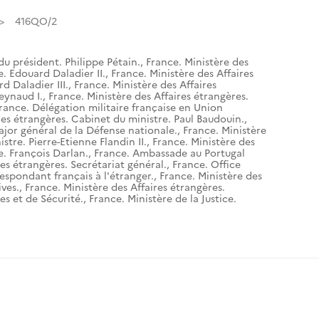
416QO/2
du président. Philippe Pétain.
,
France. Ministère des
e. Edouard Daladier II.
,
France. Ministère des Affaires
d Daladier III.
,
France. Ministère des Affaires
eynaud I.
,
France. Ministère des Affaires étrangères.
rance. Délégation militaire française en Union
res étrangères. Cabinet du ministre. Paul Baudouin.
,
ajor général de la Défense nationale.
,
France. Ministère
stre. Pierre-Etienne Flandin II.
,
France. Ministère des
e. François Darlan.
,
France. Ambassade au Portugal
res étrangères. Secrétariat général.
,
France. Office
espondant français à l'étranger.
,
France. Ministère des
ives.
,
France. Ministère des Affaires étrangères.
es et de Sécurité.
,
France. Ministère de la Justice.