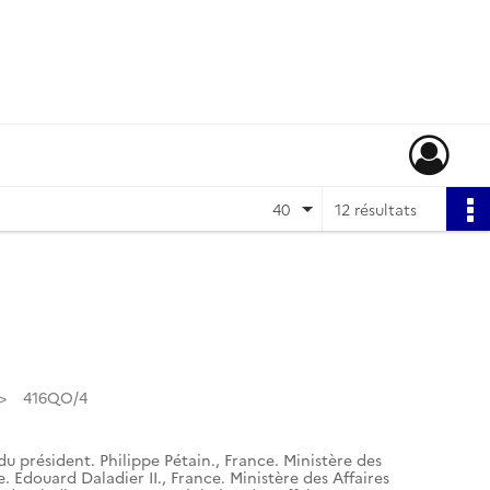
40
12 résultats
416QO/4
du président. Philippe Pétain.
,
France. Ministère des
e. Edouard Daladier II.
,
France. Ministère des Affaires