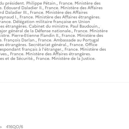
du président. Philippe Pétain.
,
France. Ministère des
e. Edouard Daladier II.
,
France. Ministère des Affaires
d Daladier III.
,
France. Ministère des Affaires
eynaud I.
,
France. Ministère des Affaires étrangères.
rance. Délégation militaire française en Union
res étrangères. Cabinet du ministre. Paul Baudouin.
,
ajor général de la Défense nationale.
,
France. Ministère
stre. Pierre-Etienne Flandin II.
,
France. Ministère des
e. François Darlan.
,
France. Ambassade au Portugal
res étrangères. Secrétariat général.
,
France. Office
espondant français à l'étranger.
,
France. Ministère des
ives.
,
France. Ministère des Affaires étrangères.
es et de Sécurité.
,
France. Ministère de la Justice.
416QO/6