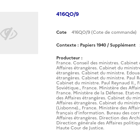
416QO/9
Cote
416QO/9 (Cote de commande)
Contexte : Papiers 1940 / Supplément
Producteur :
France. Conseil des ministres. Cabinet 
Affaires étrangères. Cabinet du ministr
étrangères. Cabinet du ministre. Edouar
étrangères. Cabinet du ministre. Paul R
Cabinet du ministre. Paul Reynaud II.
,
F
Soviétique.
,
France. Ministère des Affai
France. Ministère de la Défense. Etat-m
des Affaires étrangères. Cabinet du mini
Affaires étrangères. Cabinet du ministr
(Lisbonne).
,
France. Ministère des Affai
français d'information. Bureau des corr
Affaires étrangères. Direction des Arch
Direction générale des Affaires politiqu
Haute Cour de Justice.