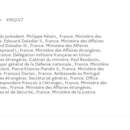
416QO/7
du président. Philippe Pétain.
,
France. Ministère des
e. Edouard Daladier II.
,
France. Ministère des Affaires
d Daladier III.
,
France. Ministère des Affaires
eynaud I.
,
France. Ministère des Affaires étrangères.
rance. Délégation militaire française en Union
res étrangères. Cabinet du ministre. Paul Baudouin.
,
ajor général de la Défense nationale.
,
France. Ministère
stre. Pierre-Etienne Flandin II.
,
France. Ministère des
e. François Darlan.
,
France. Ambassade au Portugal
res étrangères. Secrétariat général.
,
France. Office
espondant français à l'étranger.
,
France. Ministère des
ives.
,
France. Ministère des Affaires étrangères.
es et de Sécurité.
,
France. Ministère de la Justice.